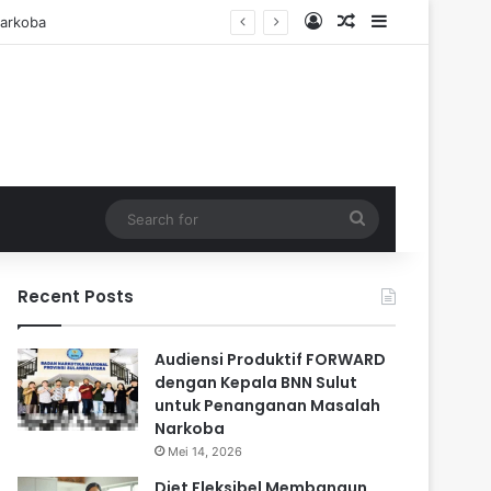
Log In
Random Article
Sidebar
Search
for
Recent Posts
Audiensi Produktif FORWARD
dengan Kepala BNN Sulut
untuk Penanganan Masalah
Narkoba
Mei 14, 2026
Diet Fleksibel Membangun