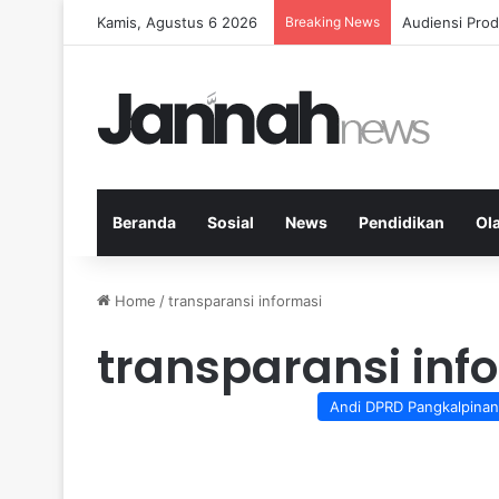
Kamis, Agustus 6 2026
Breaking News
Diet Fleksib
Beranda
Sosial
News
Pendidikan
Ol
Home
/
transparansi informasi
transparansi inf
Andi DPRD Pangkalpina