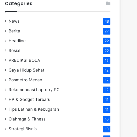
Categories
News
48
Berita
27
Headline
22
Sosial
22
PREDIKSI BOLA
15
Gaya Hidup Sehat
12
Posmetro Medan
12
Rekomendasi Laptop / PC
12
HP & Gadget Terbaru
11
Tips Latihan & Kebugaran
11
Olahraga & Fitness
10
Strategi Bisnis
10