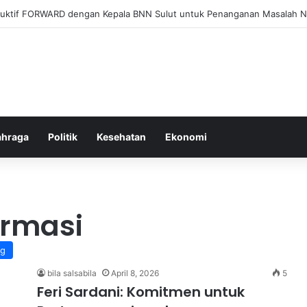
el Membangun Hubungan Sehat Antara Tubuh dan Makanan Sehari-hari
ahraga
Politik
Kesehatan
Ekonomi
ormasi
ng
bila salsabila
April 8, 2026
5
Feri Sardani: Komitmen untuk