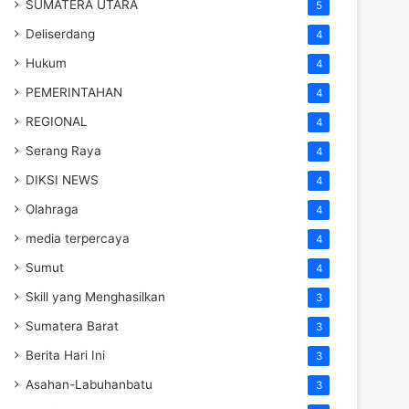
SUMATERA UTARA
5
Deliserdang
4
Hukum
4
PEMERINTAHAN
4
REGIONAL
4
Serang Raya
4
DIKSI NEWS
4
Olahraga
4
media terpercaya
4
Sumut
4
Skill yang Menghasilkan
3
Sumatera Barat
3
Berita Hari Ini
3
Asahan-Labuhanbatu
3