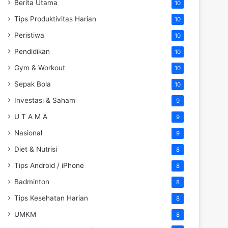
Berita Utama
10
Tips Produktivitas Harian
10
Peristiwa
10
Pendidikan
10
Gym & Workout
10
Sepak Bola
10
Investasi & Saham
9
U T A M A
9
Nasional
9
Diet & Nutrisi
8
Tips Android / iPhone
8
Badminton
8
Tips Kesehatan Harian
8
UMKM
8