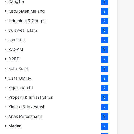
Sangihe
2
Kabupaten Malang
2
Teknologi & Gadget
2
Sulawesi Utara
2
Jamintel
2
RAGAM
2
DPRD
2
Kota Solok
2
Cara UMKM
2
Kejaksaan RI
2
Properti & Infrastruktur
2
Kinerja & Investasi
2
Anak Perusahaan
2
Medan
2