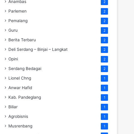
Anambas
2
Parlemen
2
Pemalang
2
Guru
2
Berita Terbaru
2
Deli Serdang – Binjai – Langkat
2
Opini
2
Serdang Bedagai
2
Lionel Chng
1
Anwar Hafid
1
Kab. Pandeglang
1
Biliar
1
Agrobisnis
1
Musrenbang
1