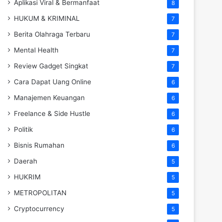
Aplikasi Viral & Bermanfaat
8
HUKUM & KRIMINAL
7
Berita Olahraga Terbaru
7
Mental Health
7
Review Gadget Singkat
7
Cara Dapat Uang Online
6
Manajemen Keuangan
6
Freelance & Side Hustle
6
Politik
6
Bisnis Rumahan
6
Daerah
5
HUKRIM
5
METROPOLITAN
5
Cryptocurrency
5