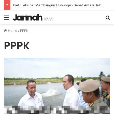
Diet Fleksibel Membangun Hubungan Sehat Antara Tubuh dan Makanan Sehari-hari
Menu
Se
Home
/
PPPK
PPPK