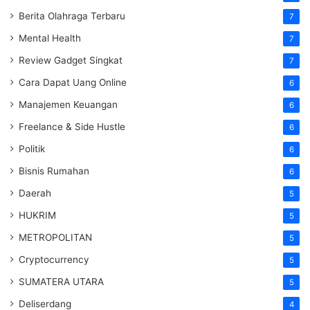
Berita Olahraga Terbaru
7
Mental Health
7
Review Gadget Singkat
7
Cara Dapat Uang Online
6
Manajemen Keuangan
6
Freelance & Side Hustle
6
Politik
6
Bisnis Rumahan
6
Daerah
5
HUKRIM
5
METROPOLITAN
5
Cryptocurrency
5
SUMATERA UTARA
5
Deliserdang
4