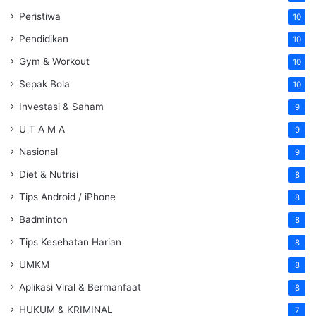
Peristiwa
10
Pendidikan
10
Gym & Workout
10
Sepak Bola
10
Investasi & Saham
9
U T A M A
9
Nasional
9
Diet & Nutrisi
8
Tips Android / iPhone
8
Badminton
8
Tips Kesehatan Harian
8
UMKM
8
Aplikasi Viral & Bermanfaat
8
HUKUM & KRIMINAL
7