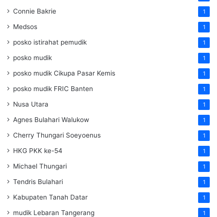
Connie Bakrie
1
Medsos
1
posko istirahat pemudik
1
posko mudik
1
posko mudik Cikupa Pasar Kemis
1
posko mudik FRIC Banten
1
Nusa Utara
1
Agnes Bulahari Walukow
1
Cherry Thungari Soeyoenus
1
HKG PKK ke-54
1
Michael Thungari
1
Tendris Bulahari
1
Kabupaten Tanah Datar
1
mudik Lebaran Tangerang
1