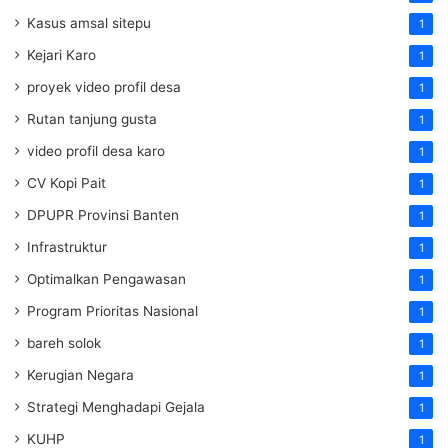
Kasus amsal sitepu
1
Kejari Karo
1
proyek video profil desa
1
Rutan tanjung gusta
1
video profil desa karo
1
CV Kopi Pait
1
DPUPR Provinsi Banten
1
Infrastruktur
1
Optimalkan Pengawasan
1
Program Prioritas Nasional
1
bareh solok
1
Kerugian Negara
1
Strategi Menghadapi Gejala
1
KUHP
1