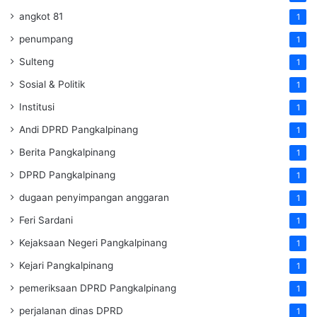
angkot 81
1
penumpang
1
Sulteng
1
Sosial & Politik
1
Institusi
1
Andi DPRD Pangkalpinang
1
Berita Pangkalpinang
1
DPRD Pangkalpinang
1
dugaan penyimpangan anggaran
1
Feri Sardani
1
Kejaksaan Negeri Pangkalpinang
1
Kejari Pangkalpinang
1
pemeriksaan DPRD Pangkalpinang
1
perjalanan dinas DPRD
1