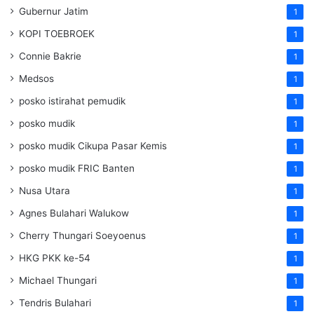
Gubernur Jatim
1
KOPI TOEBROEK
1
Connie Bakrie
1
Medsos
1
posko istirahat pemudik
1
posko mudik
1
posko mudik Cikupa Pasar Kemis
1
posko mudik FRIC Banten
1
Nusa Utara
1
Agnes Bulahari Walukow
1
Cherry Thungari Soeyoenus
1
HKG PKK ke-54
1
Michael Thungari
1
Tendris Bulahari
1