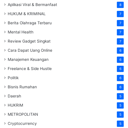
Aplikasi Viral & Bermanfaat
8
HUKUM & KRIMINAL
7
Berita Olahraga Terbaru
7
Mental Health
7
Review Gadget Singkat
7
Cara Dapat Uang Online
6
Manajemen Keuangan
6
Freelance & Side Hustle
6
Politik
6
Bisnis Rumahan
6
Daerah
5
HUKRIM
5
METROPOLITAN
5
Cryptocurrency
5