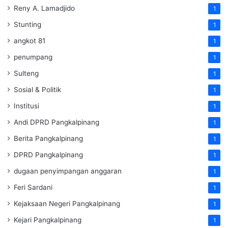
Reny A. Lamadjido
1
Stunting
1
angkot 81
1
penumpang
1
Sulteng
1
Sosial & Politik
1
Institusi
1
Andi DPRD Pangkalpinang
1
Berita Pangkalpinang
1
DPRD Pangkalpinang
1
dugaan penyimpangan anggaran
1
Feri Sardani
1
Kejaksaan Negeri Pangkalpinang
1
Kejari Pangkalpinang
1