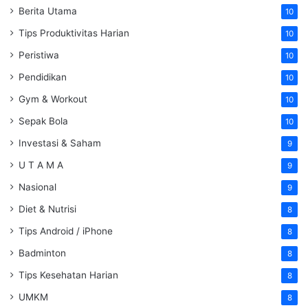
Berita Utama
10
Tips Produktivitas Harian
10
Peristiwa
10
Pendidikan
10
Gym & Workout
10
Sepak Bola
10
Investasi & Saham
9
U T A M A
9
Nasional
9
Diet & Nutrisi
8
Tips Android / iPhone
8
Badminton
8
Tips Kesehatan Harian
8
UMKM
8