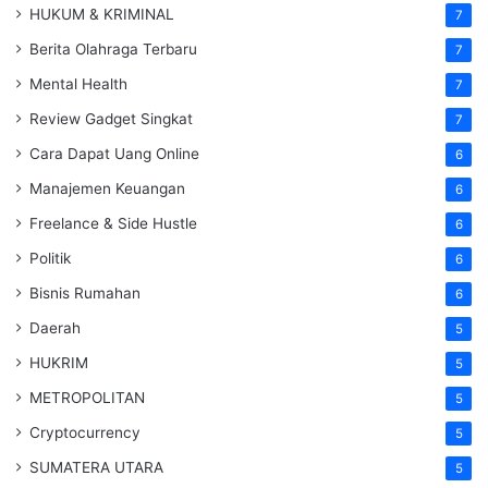
HUKUM & KRIMINAL
7
Berita Olahraga Terbaru
7
Mental Health
7
Review Gadget Singkat
7
Cara Dapat Uang Online
6
Manajemen Keuangan
6
Freelance & Side Hustle
6
Politik
6
Bisnis Rumahan
6
Daerah
5
HUKRIM
5
METROPOLITAN
5
Cryptocurrency
5
SUMATERA UTARA
5