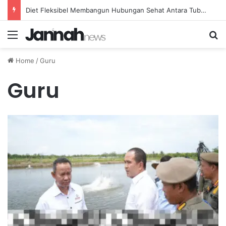
Diet Fleksibel Membangun Hubungan Sehat Antara Tubuh dan Makanan Sehari-hari
Menu
Se
Home
/
Guru
Guru