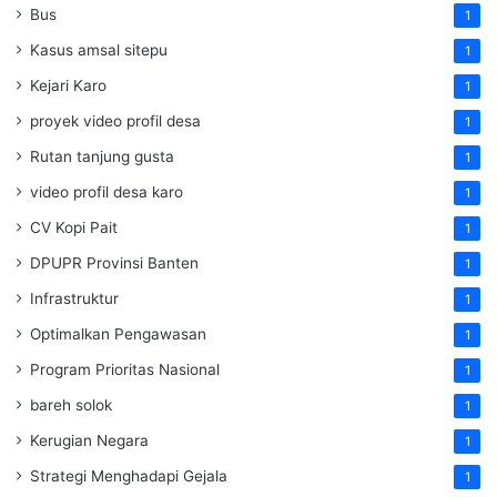
Bus
1
Kasus amsal sitepu
1
Kejari Karo
1
proyek video profil desa
1
Rutan tanjung gusta
1
video profil desa karo
1
CV Kopi Pait
1
DPUPR Provinsi Banten
1
Infrastruktur
1
Optimalkan Pengawasan
1
Program Prioritas Nasional
1
bareh solok
1
Kerugian Negara
1
Strategi Menghadapi Gejala
1