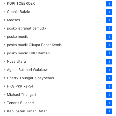
KOPI TOEBROEK
1
Connie Bakrie
1
Medsos
1
posko istirahat pemudik
1
posko mudik
1
posko mudik Cikupa Pasar Kemis
1
posko mudik FRIC Banten
1
Nusa Utara
1
Agnes Bulahari Walukow
1
Cherry Thungari Soeyoenus
1
HKG PKK ke-54
1
Michael Thungari
1
Tendris Bulahari
1
Kabupaten Tanah Datar
1