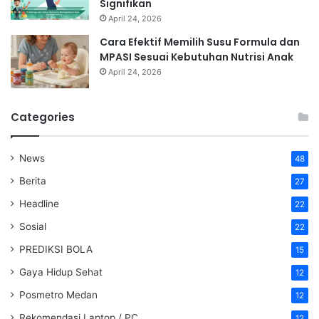
Signifikan
April 24, 2026
Cara Efektif Memilih Susu Formula dan
MPASI Sesuai Kebutuhan Nutrisi Anak
April 24, 2026
Categories
News
48
Berita
27
Headline
22
Sosial
22
PREDIKSI BOLA
15
Gaya Hidup Sehat
12
Posmetro Medan
12
Rekomendasi Laptop / PC
12