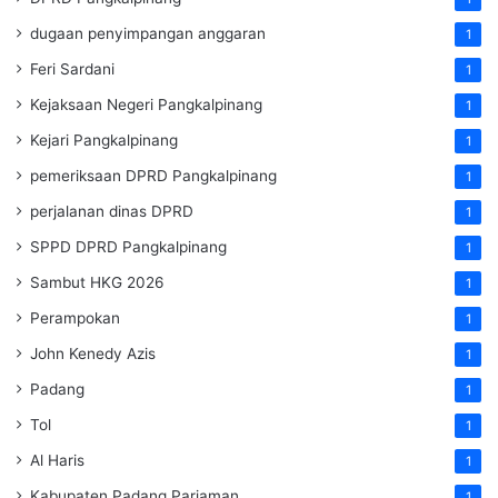
dugaan penyimpangan anggaran
1
Feri Sardani
1
Kejaksaan Negeri Pangkalpinang
1
Kejari Pangkalpinang
1
pemeriksaan DPRD Pangkalpinang
1
perjalanan dinas DPRD
1
SPPD DPRD Pangkalpinang
1
Sambut HKG 2026
1
Perampokan
1
John Kenedy Azis
1
Padang
1
Tol
1
Al Haris
1
Kabupaten Padang Pariaman
1