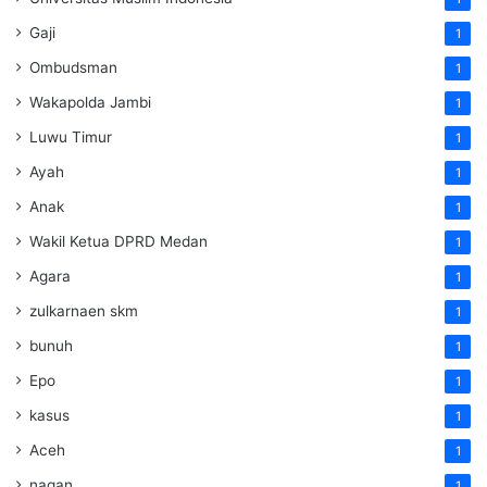
Gaji
1
Ombudsman
1
Wakapolda Jambi
1
Luwu Timur
1
Ayah
1
Anak
1
Wakil Ketua DPRD Medan
1
Agara
1
zulkarnaen skm
1
bunuh
1
Epo
1
kasus
1
Aceh
1
nagan
1