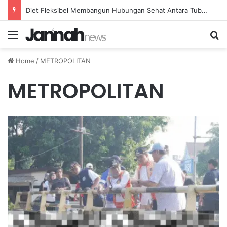
Diet Fleksibel Membangun Hubungan Sehat Antara Tubuh dan Makanan Sehari-hari
Menu
Se
Home
/
METROPOLITAN
METROPOLITAN