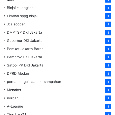
Binjai – Langkat
1
Limbah sppg binjai
1
Jcs soccer
1
DMPTSP DKI Jakarta
1
Gubernur DKI Jakarta
1
Pemkot Jakarta Barat
1
Pemprov DKI Jakarta
1
Satpol PP DKI Jakarta
1
DPRD Medan
1
perda pengelolaan persampahan
1
Menaker
1
Korban
1
A-League
1
Tips UMKM
1