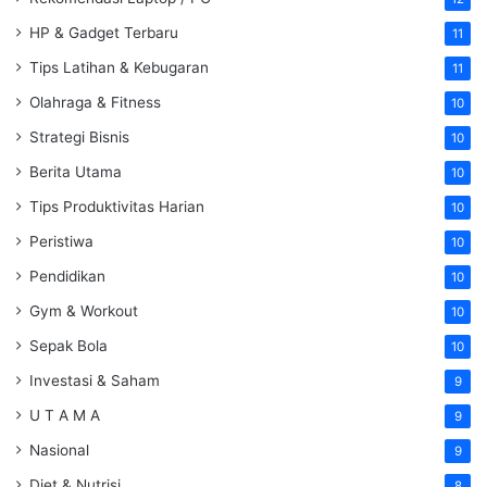
HP & Gadget Terbaru
11
Tips Latihan & Kebugaran
11
Olahraga & Fitness
10
Strategi Bisnis
10
Berita Utama
10
Tips Produktivitas Harian
10
Peristiwa
10
Pendidikan
10
Gym & Workout
10
Sepak Bola
10
Investasi & Saham
9
U T A M A
9
Nasional
9
Diet & Nutrisi
8