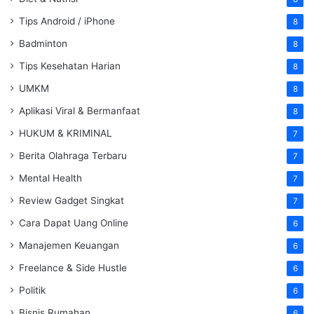
Tips Android / iPhone
8
Badminton
8
Tips Kesehatan Harian
8
UMKM
8
Aplikasi Viral & Bermanfaat
8
HUKUM & KRIMINAL
7
Berita Olahraga Terbaru
7
Mental Health
7
Review Gadget Singkat
7
Cara Dapat Uang Online
6
Manajemen Keuangan
6
Freelance & Side Hustle
6
Politik
6
Bisnis Rumahan
6