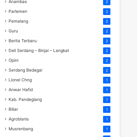
Anambas
2
Parlemen
2
Pemalang
2
Guru
2
Berita Terbaru
2
Deli Serdang – Binjai – Langkat
2
Opini
2
Serdang Bedagai
2
Lionel Chng
1
Anwar Hafid
1
Kab. Pandeglang
1
Biliar
1
Agrobisnis
1
Musrenbang
1