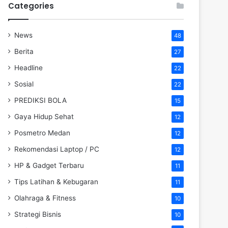
Categories
News
48
Berita
27
Headline
22
Sosial
22
PREDIKSI BOLA
15
Gaya Hidup Sehat
12
Posmetro Medan
12
Rekomendasi Laptop / PC
12
HP & Gadget Terbaru
11
Tips Latihan & Kebugaran
11
Olahraga & Fitness
10
Strategi Bisnis
10