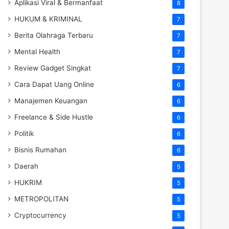
Aplikasi Viral & Bermanfaat
8
HUKUM & KRIMINAL
7
Berita Olahraga Terbaru
7
Mental Health
7
Review Gadget Singkat
7
Cara Dapat Uang Online
6
Manajemen Keuangan
6
Freelance & Side Hustle
6
Politik
6
Bisnis Rumahan
6
Daerah
5
HUKRIM
5
METROPOLITAN
5
Cryptocurrency
5