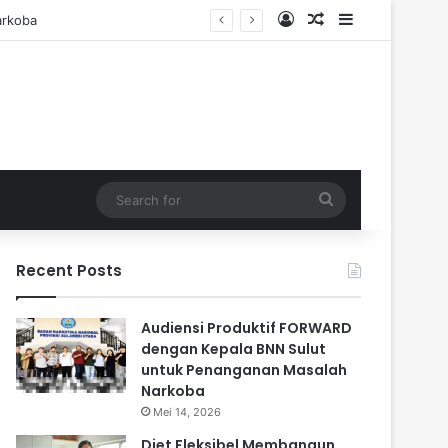
Log In
Random Article
Sidebar
Search
for
Recent Posts
Audiensi Produktif FORWARD
dengan Kepala BNN Sulut
untuk Penanganan Masalah
Narkoba
Mei 14, 2026
Diet Fleksibel Membangun