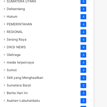
SUMATERA UTARA
5
Deliserdang
4
Hukum
4
PEMERINTAHAN
4
REGIONAL
4
Serang Raya
4
DIKSI NEWS
4
Olahraga
4
media terpercaya
4
Sumut
4
Skill yang Menghasilkan
3
Sumatera Barat
3
Berita Hari Ini
3
Asahan-Labuhanbatu
3