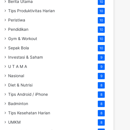
Berita Utama
10
Tips Produktivitas Harian
10
Peristiwa
10
Pendidikan
10
Gym & Workout
10
Sepak Bola
10
Investasi & Saham
9
U T A M A
9
Nasional
9
Diet & Nutrisi
8
Tips Android / iPhone
8
Badminton
8
Tips Kesehatan Harian
8
UMKM
8