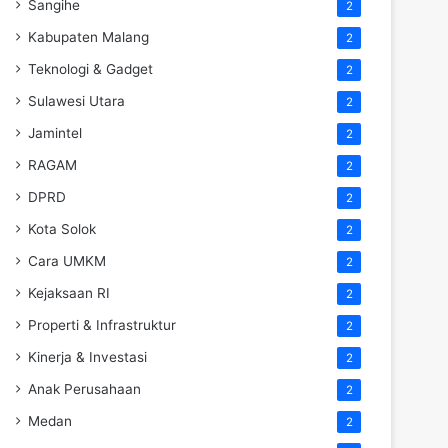
Sangihe
2
Kabupaten Malang
2
Teknologi & Gadget
2
Sulawesi Utara
2
Jamintel
2
RAGAM
2
DPRD
2
Kota Solok
2
Cara UMKM
2
Kejaksaan RI
2
Properti & Infrastruktur
2
Kinerja & Investasi
2
Anak Perusahaan
2
Medan
2