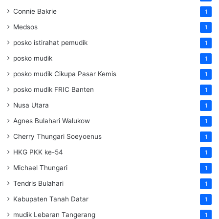
Connie Bakrie
1
Medsos
1
posko istirahat pemudik
1
posko mudik
1
posko mudik Cikupa Pasar Kemis
1
posko mudik FRIC Banten
1
Nusa Utara
1
Agnes Bulahari Walukow
1
Cherry Thungari Soeyoenus
1
HKG PKK ke-54
1
Michael Thungari
1
Tendris Bulahari
1
Kabupaten Tanah Datar
1
mudik Lebaran Tangerang
1