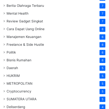
Berita Olahraga Terbaru
7
Mental Health
7
Review Gadget Singkat
7
Cara Dapat Uang Online
6
Manajemen Keuangan
6
Freelance & Side Hustle
6
Politik
6
Bisnis Rumahan
6
Daerah
5
HUKRIM
5
METROPOLITAN
5
Cryptocurrency
5
SUMATERA UTARA
5
Deliserdang
4