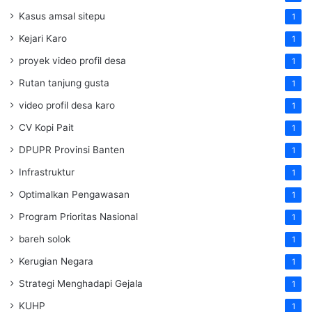
Kasus amsal sitepu
1
Kejari Karo
1
proyek video profil desa
1
Rutan tanjung gusta
1
video profil desa karo
1
CV Kopi Pait
1
DPUPR Provinsi Banten
1
Infrastruktur
1
Optimalkan Pengawasan
1
Program Prioritas Nasional
1
bareh solok
1
Kerugian Negara
1
Strategi Menghadapi Gejala
1
KUHP
1