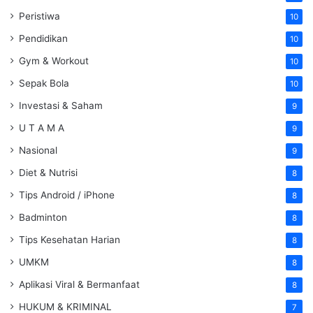
Peristiwa
10
Pendidikan
10
Gym & Workout
10
Sepak Bola
10
Investasi & Saham
9
U T A M A
9
Nasional
9
Diet & Nutrisi
8
Tips Android / iPhone
8
Badminton
8
Tips Kesehatan Harian
8
UMKM
8
Aplikasi Viral & Bermanfaat
8
HUKUM & KRIMINAL
7