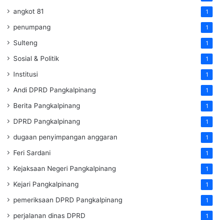
angkot 81
1
penumpang
1
Sulteng
1
Sosial & Politik
1
Institusi
1
Andi DPRD Pangkalpinang
1
Berita Pangkalpinang
1
DPRD Pangkalpinang
1
dugaan penyimpangan anggaran
1
Feri Sardani
1
Kejaksaan Negeri Pangkalpinang
1
Kejari Pangkalpinang
1
pemeriksaan DPRD Pangkalpinang
1
perjalanan dinas DPRD
1