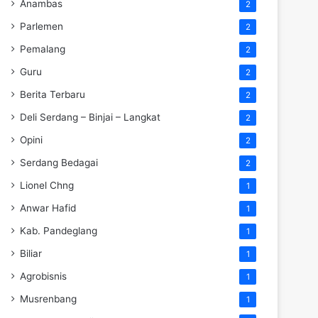
Anambas
2
Parlemen
2
Pemalang
2
Guru
2
Berita Terbaru
2
Deli Serdang – Binjai – Langkat
2
Opini
2
Serdang Bedagai
2
Lionel Chng
1
Anwar Hafid
1
Kab. Pandeglang
1
Biliar
1
Agrobisnis
1
Musrenbang
1