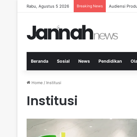
Rabu, Agustus 5 2026
Breaking News
Diet Fleksibe
Beranda
Sosial
News
Pendidikan
Ol
Home
/
Institusi
Institusi