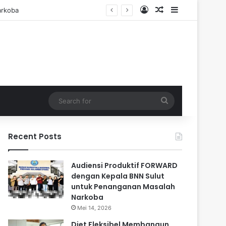
Log In
Random Article
Sidebar
Search
for
Recent Posts
Audiensi Produktif FORWARD
dengan Kepala BNN Sulut
untuk Penanganan Masalah
Narkoba
Mei 14, 2026
Diet Fleksibel Membangun