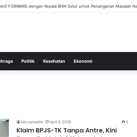
l Membangun Hubungan Sehat Antara Tubuh dan Makanan Sehari-hari
ahraga
Politik
Kesehatan
Ekonomi
bila salsabila
April 8, 2026
5
Klaim BPJS-TK Tanpa Antre, Kini