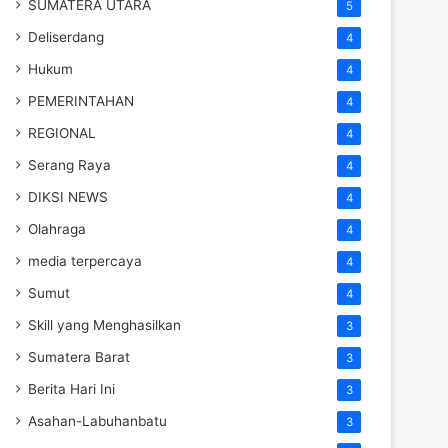
SUMATERA UTARA
5
Deliserdang
4
Hukum
4
PEMERINTAHAN
4
REGIONAL
4
Serang Raya
4
DIKSI NEWS
4
Olahraga
4
media terpercaya
4
Sumut
4
Skill yang Menghasilkan
3
Sumatera Barat
3
Berita Hari Ini
3
Asahan-Labuhanbatu
3