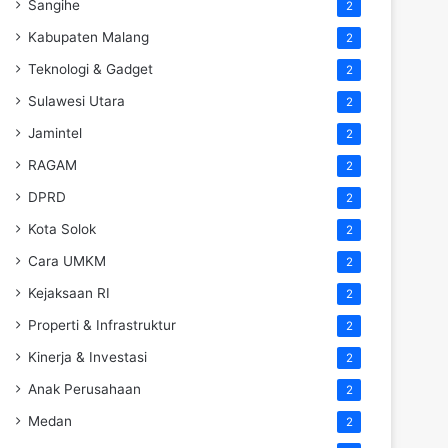
Sangihe
2
Kabupaten Malang
2
Teknologi & Gadget
2
Sulawesi Utara
2
Jamintel
2
RAGAM
2
DPRD
2
Kota Solok
2
Cara UMKM
2
Kejaksaan RI
2
Properti & Infrastruktur
2
Kinerja & Investasi
2
Anak Perusahaan
2
Medan
2