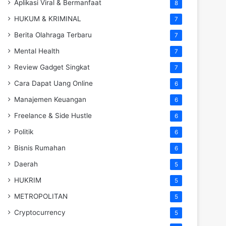
Aplikasi Viral & Bermanfaat
8
HUKUM & KRIMINAL
7
Berita Olahraga Terbaru
7
Mental Health
7
Review Gadget Singkat
7
Cara Dapat Uang Online
6
Manajemen Keuangan
6
Freelance & Side Hustle
6
Politik
6
Bisnis Rumahan
6
Daerah
5
HUKRIM
5
METROPOLITAN
5
Cryptocurrency
5