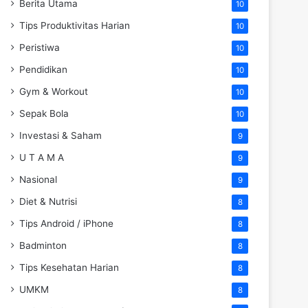
Berita Utama
10
Tips Produktivitas Harian
10
Peristiwa
10
Pendidikan
10
Gym & Workout
10
Sepak Bola
10
Investasi & Saham
9
U T A M A
9
Nasional
9
Diet & Nutrisi
8
Tips Android / iPhone
8
Badminton
8
Tips Kesehatan Harian
8
UMKM
8