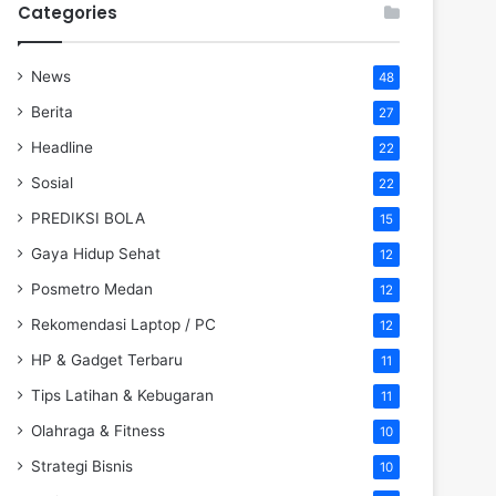
Categories
News
48
Berita
27
Headline
22
Sosial
22
PREDIKSI BOLA
15
Gaya Hidup Sehat
12
Posmetro Medan
12
Rekomendasi Laptop / PC
12
HP & Gadget Terbaru
11
Tips Latihan & Kebugaran
11
Olahraga & Fitness
10
Strategi Bisnis
10