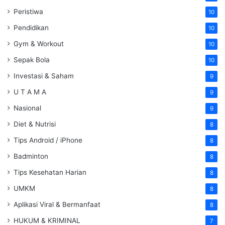
Peristiwa
10
Pendidikan
10
Gym & Workout
10
Sepak Bola
10
Investasi & Saham
9
U T A M A
9
Nasional
9
Diet & Nutrisi
8
Tips Android / iPhone
8
Badminton
8
Tips Kesehatan Harian
8
UMKM
8
Aplikasi Viral & Bermanfaat
8
HUKUM & KRIMINAL
7