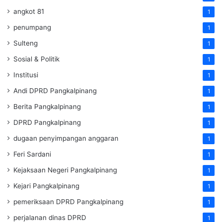
angkot 81
1
penumpang
1
Sulteng
1
Sosial & Politik
1
Institusi
1
Andi DPRD Pangkalpinang
1
Berita Pangkalpinang
1
DPRD Pangkalpinang
1
dugaan penyimpangan anggaran
1
Feri Sardani
1
Kejaksaan Negeri Pangkalpinang
1
Kejari Pangkalpinang
1
pemeriksaan DPRD Pangkalpinang
1
perjalanan dinas DPRD
1