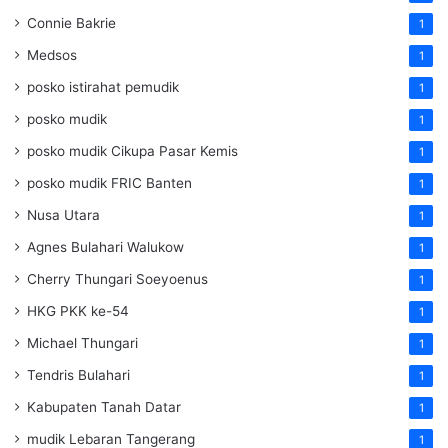
Connie Bakrie
1
Medsos
1
posko istirahat pemudik
1
posko mudik
1
posko mudik Cikupa Pasar Kemis
1
posko mudik FRIC Banten
1
Nusa Utara
1
Agnes Bulahari Walukow
1
Cherry Thungari Soeyoenus
1
HKG PKK ke-54
1
Michael Thungari
1
Tendris Bulahari
1
Kabupaten Tanah Datar
1
mudik Lebaran Tangerang
1