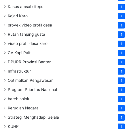
Kasus amsal sitepu
1
Kejari Karo
1
proyek video profil desa
1
Rutan tanjung gusta
1
video profil desa karo
1
CV Kopi Pait
1
DPUPR Provinsi Banten
1
Infrastruktur
1
Optimalkan Pengawasan
1
Program Prioritas Nasional
1
bareh solok
1
Kerugian Negara
1
Strategi Menghadapi Gejala
1
KUHP
1