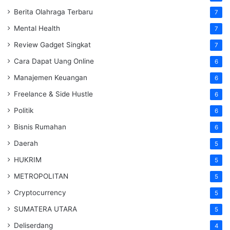
Berita Olahraga Terbaru
7
Mental Health
7
Review Gadget Singkat
7
Cara Dapat Uang Online
6
Manajemen Keuangan
6
Freelance & Side Hustle
6
Politik
6
Bisnis Rumahan
6
Daerah
5
HUKRIM
5
METROPOLITAN
5
Cryptocurrency
5
SUMATERA UTARA
5
Deliserdang
4