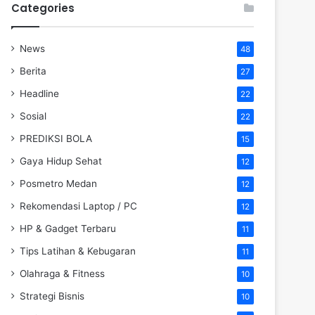
Categories
News
48
Berita
27
Headline
22
Sosial
22
PREDIKSI BOLA
15
Gaya Hidup Sehat
12
Posmetro Medan
12
Rekomendasi Laptop / PC
12
HP & Gadget Terbaru
11
Tips Latihan & Kebugaran
11
Olahraga & Fitness
10
Strategi Bisnis
10