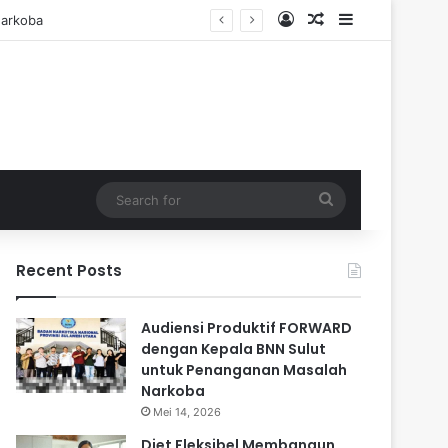
Log In
Random Article
Sidebar
Search
for
Recent Posts
Audiensi Produktif FORWARD
dengan Kepala BNN Sulut
untuk Penanganan Masalah
Narkoba
Mei 14, 2026
Diet Fleksibel Membangun