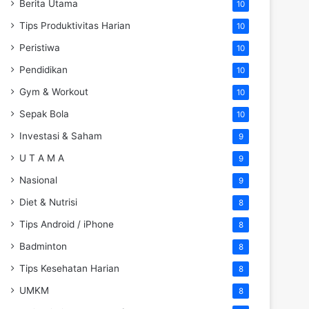
Berita Utama
10
Tips Produktivitas Harian
10
Peristiwa
10
Pendidikan
10
Gym & Workout
10
Sepak Bola
10
Investasi & Saham
9
U T A M A
9
Nasional
9
Diet & Nutrisi
8
Tips Android / iPhone
8
Badminton
8
Tips Kesehatan Harian
8
UMKM
8