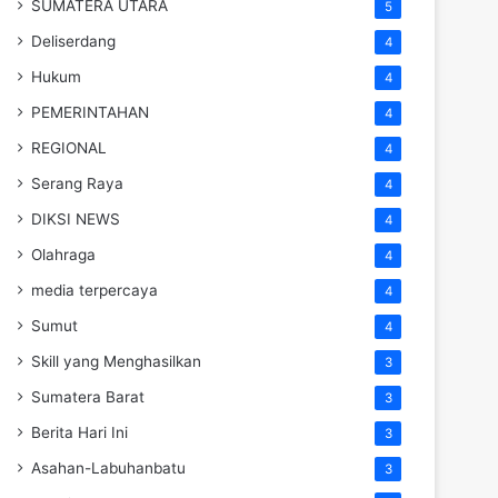
SUMATERA UTARA
5
Deliserdang
4
Hukum
4
PEMERINTAHAN
4
REGIONAL
4
Serang Raya
4
DIKSI NEWS
4
Olahraga
4
media terpercaya
4
Sumut
4
Skill yang Menghasilkan
3
Sumatera Barat
3
Berita Hari Ini
3
Asahan-Labuhanbatu
3