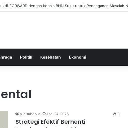
el Membangun Hubungan Sehat Antara Tubuh dan Makanan Sehari-hari
ahraga
Politik
Kesehatan
Ekonomi
ental
bila salsabila
April 24, 2026
3
Strategi Efektif Berhenti