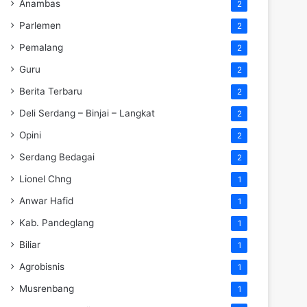
Anambas
2
Parlemen
2
Pemalang
2
Guru
2
Berita Terbaru
2
Deli Serdang – Binjai – Langkat
2
Opini
2
Serdang Bedagai
2
Lionel Chng
1
Anwar Hafid
1
Kab. Pandeglang
1
Biliar
1
Agrobisnis
1
Musrenbang
1