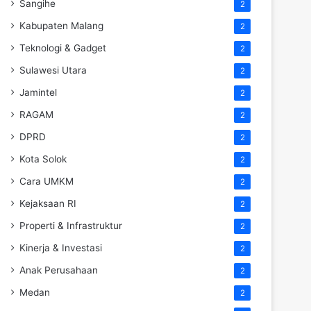
Sangihe
2
Kabupaten Malang
2
Teknologi & Gadget
2
Sulawesi Utara
2
Jamintel
2
RAGAM
2
DPRD
2
Kota Solok
2
Cara UMKM
2
Kejaksaan RI
2
Properti & Infrastruktur
2
Kinerja & Investasi
2
Anak Perusahaan
2
Medan
2