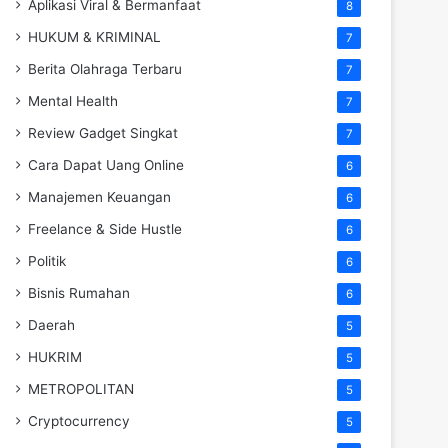
Aplikasi Viral & Bermanfaat
8
HUKUM & KRIMINAL
7
Berita Olahraga Terbaru
7
Mental Health
7
Review Gadget Singkat
7
Cara Dapat Uang Online
6
Manajemen Keuangan
6
Freelance & Side Hustle
6
Politik
6
Bisnis Rumahan
6
Daerah
5
HUKRIM
5
METROPOLITAN
5
Cryptocurrency
5