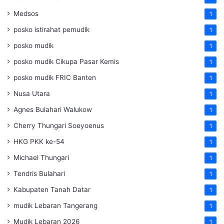
Medsos
1
posko istirahat pemudik
1
posko mudik
1
posko mudik Cikupa Pasar Kemis
1
posko mudik FRIC Banten
1
Nusa Utara
1
Agnes Bulahari Walukow
1
Cherry Thungari Soeyoenus
1
HKG PKK ke-54
1
Michael Thungari
1
Tendris Bulahari
1
Kabupaten Tanah Datar
1
mudik Lebaran Tangerang
1
Mudik Lebaran 2026
1