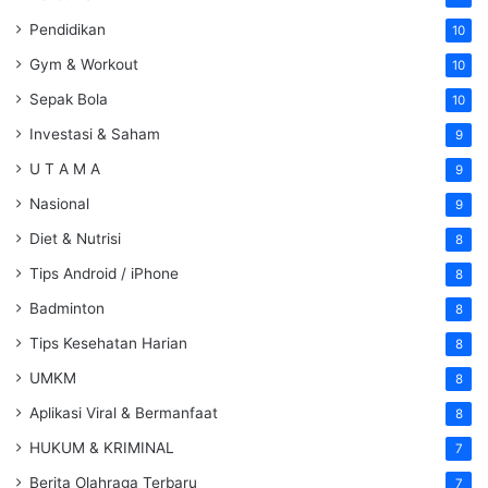
Pendidikan
10
Gym & Workout
10
Sepak Bola
10
Investasi & Saham
9
U T A M A
9
Nasional
9
Diet & Nutrisi
8
Tips Android / iPhone
8
Badminton
8
Tips Kesehatan Harian
8
UMKM
8
Aplikasi Viral & Bermanfaat
8
HUKUM & KRIMINAL
7
Berita Olahraga Terbaru
7