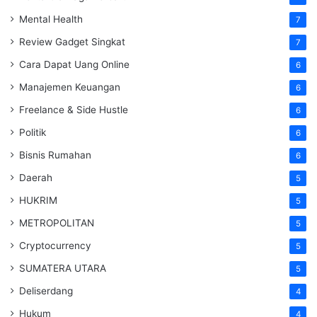
Mental Health
7
Review Gadget Singkat
7
Cara Dapat Uang Online
6
Manajemen Keuangan
6
Freelance & Side Hustle
6
Politik
6
Bisnis Rumahan
6
Daerah
5
HUKRIM
5
METROPOLITAN
5
Cryptocurrency
5
SUMATERA UTARA
5
Deliserdang
4
Hukum
4