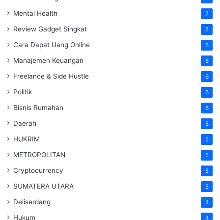
Mental Health
7
Review Gadget Singkat
7
Cara Dapat Uang Online
6
Manajemen Keuangan
6
Freelance & Side Hustle
6
Politik
6
Bisnis Rumahan
6
Daerah
5
HUKRIM
5
METROPOLITAN
5
Cryptocurrency
5
SUMATERA UTARA
5
Deliserdang
4
Hukum
4