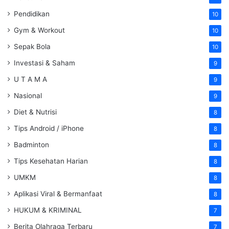
Pendidikan
10
Gym & Workout
10
Sepak Bola
10
Investasi & Saham
9
U T A M A
9
Nasional
9
Diet & Nutrisi
8
Tips Android / iPhone
8
Badminton
8
Tips Kesehatan Harian
8
UMKM
8
Aplikasi Viral & Bermanfaat
8
HUKUM & KRIMINAL
7
Berita Olahraga Terbaru
7