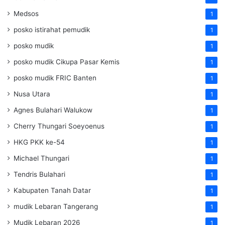
Medsos
1
posko istirahat pemudik
1
posko mudik
1
posko mudik Cikupa Pasar Kemis
1
posko mudik FRIC Banten
1
Nusa Utara
1
Agnes Bulahari Walukow
1
Cherry Thungari Soeyoenus
1
HKG PKK ke-54
1
Michael Thungari
1
Tendris Bulahari
1
Kabupaten Tanah Datar
1
mudik Lebaran Tangerang
1
Mudik Lebaran 2026
1