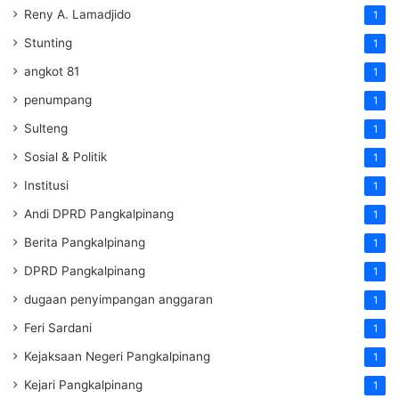
Reny A. Lamadjido
1
Stunting
1
angkot 81
1
penumpang
1
Sulteng
1
Sosial & Politik
1
Institusi
1
Andi DPRD Pangkalpinang
1
Berita Pangkalpinang
1
DPRD Pangkalpinang
1
dugaan penyimpangan anggaran
1
Feri Sardani
1
Kejaksaan Negeri Pangkalpinang
1
Kejari Pangkalpinang
1