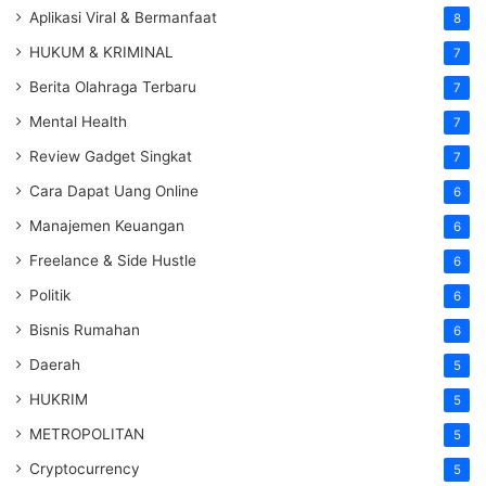
Aplikasi Viral & Bermanfaat
8
HUKUM & KRIMINAL
7
Berita Olahraga Terbaru
7
Mental Health
7
Review Gadget Singkat
7
Cara Dapat Uang Online
6
Manajemen Keuangan
6
Freelance & Side Hustle
6
Politik
6
Bisnis Rumahan
6
Daerah
5
HUKRIM
5
METROPOLITAN
5
Cryptocurrency
5