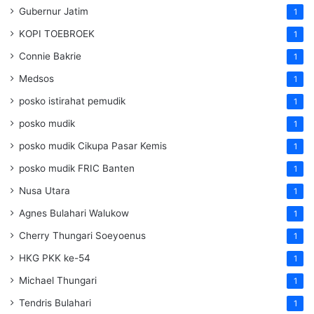
Gubernur Jatim
1
KOPI TOEBROEK
1
Connie Bakrie
1
Medsos
1
posko istirahat pemudik
1
posko mudik
1
posko mudik Cikupa Pasar Kemis
1
posko mudik FRIC Banten
1
Nusa Utara
1
Agnes Bulahari Walukow
1
Cherry Thungari Soeyoenus
1
HKG PKK ke-54
1
Michael Thungari
1
Tendris Bulahari
1