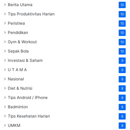
Berita Utama
10
Tips Produktivitas Harian
10
Peristiwa
10
Pendidikan
10
Gym & Workout
10
Sepak Bola
10
Investasi & Saham
9
U T A M A
9
Nasional
9
Diet & Nutrisi
8
Tips Android / iPhone
8
Badminton
8
Tips Kesehatan Harian
8
UMKM
8