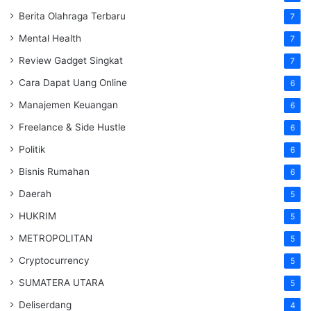
Berita Olahraga Terbaru
7
Mental Health
7
Review Gadget Singkat
7
Cara Dapat Uang Online
6
Manajemen Keuangan
6
Freelance & Side Hustle
6
Politik
6
Bisnis Rumahan
6
Daerah
5
HUKRIM
5
METROPOLITAN
5
Cryptocurrency
5
SUMATERA UTARA
5
Deliserdang
4