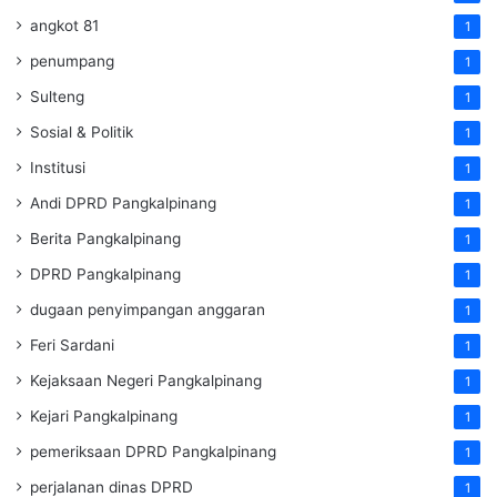
angkot 81
1
penumpang
1
Sulteng
1
Sosial & Politik
1
Institusi
1
Andi DPRD Pangkalpinang
1
Berita Pangkalpinang
1
DPRD Pangkalpinang
1
dugaan penyimpangan anggaran
1
Feri Sardani
1
Kejaksaan Negeri Pangkalpinang
1
Kejari Pangkalpinang
1
pemeriksaan DPRD Pangkalpinang
1
perjalanan dinas DPRD
1