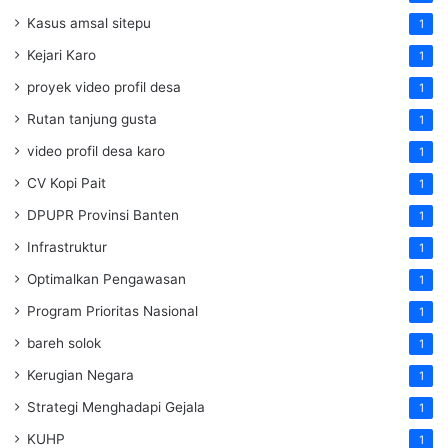
Kasus amsal sitepu
1
Kejari Karo
1
proyek video profil desa
1
Rutan tanjung gusta
1
video profil desa karo
1
CV Kopi Pait
1
DPUPR Provinsi Banten
1
Infrastruktur
1
Optimalkan Pengawasan
1
Program Prioritas Nasional
1
bareh solok
1
Kerugian Negara
1
Strategi Menghadapi Gejala
1
KUHP
1