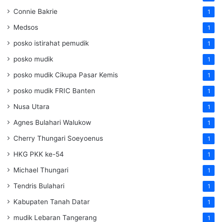
Connie Bakrie
1
Medsos
1
posko istirahat pemudik
1
posko mudik
1
posko mudik Cikupa Pasar Kemis
1
posko mudik FRIC Banten
1
Nusa Utara
1
Agnes Bulahari Walukow
1
Cherry Thungari Soeyoenus
1
HKG PKK ke-54
1
Michael Thungari
1
Tendris Bulahari
1
Kabupaten Tanah Datar
1
mudik Lebaran Tangerang
1