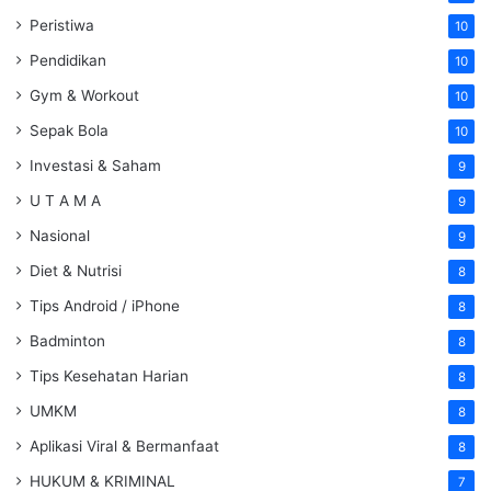
Peristiwa
10
Pendidikan
10
Gym & Workout
10
Sepak Bola
10
Investasi & Saham
9
U T A M A
9
Nasional
9
Diet & Nutrisi
8
Tips Android / iPhone
8
Badminton
8
Tips Kesehatan Harian
8
UMKM
8
Aplikasi Viral & Bermanfaat
8
HUKUM & KRIMINAL
7