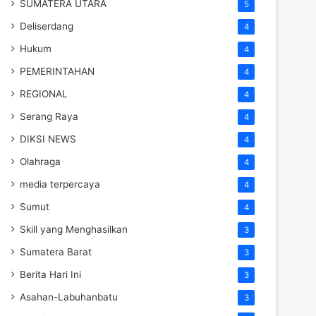
SUMATERA UTARA
5
Deliserdang
4
Hukum
4
PEMERINTAHAN
4
REGIONAL
4
Serang Raya
4
DIKSI NEWS
4
Olahraga
4
media terpercaya
4
Sumut
4
Skill yang Menghasilkan
3
Sumatera Barat
3
Berita Hari Ini
3
Asahan-Labuhanbatu
3