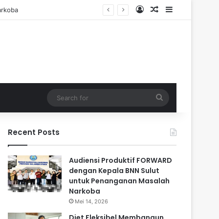
Log In
Random Article
Sidebar
Search
for
Recent Posts
Audiensi Produktif FORWARD
dengan Kepala BNN Sulut
untuk Penanganan Masalah
Narkoba
Mei 14, 2026
Diet Fleksibel Membangun