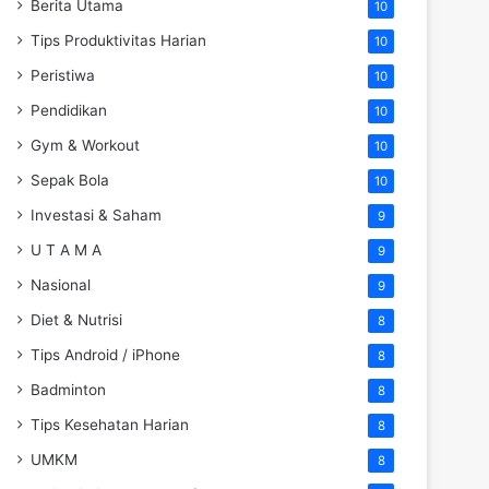
Berita Utama
10
Tips Produktivitas Harian
10
Peristiwa
10
Pendidikan
10
Gym & Workout
10
Sepak Bola
10
Investasi & Saham
9
U T A M A
9
Nasional
9
Diet & Nutrisi
8
Tips Android / iPhone
8
Badminton
8
Tips Kesehatan Harian
8
UMKM
8