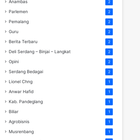
Anambas
2
Parlemen
2
Pemalang
2
Guru
2
Berita Terbaru
2
Deli Serdang – Binjai – Langkat
2
Opini
2
Serdang Bedagai
2
Lionel Chng
1
Anwar Hafid
1
Kab. Pandeglang
1
Biliar
1
Agrobisnis
1
Musrenbang
1