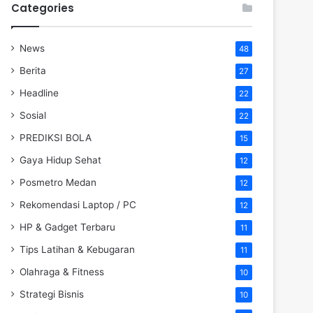
Categories
News
48
Berita
27
Headline
22
Sosial
22
PREDIKSI BOLA
15
Gaya Hidup Sehat
12
Posmetro Medan
12
Rekomendasi Laptop / PC
12
HP & Gadget Terbaru
11
Tips Latihan & Kebugaran
11
Olahraga & Fitness
10
Strategi Bisnis
10