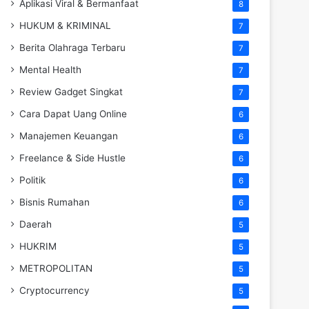
Aplikasi Viral & Bermanfaat
8
HUKUM & KRIMINAL
7
Berita Olahraga Terbaru
7
Mental Health
7
Review Gadget Singkat
7
Cara Dapat Uang Online
6
Manajemen Keuangan
6
Freelance & Side Hustle
6
Politik
6
Bisnis Rumahan
6
Daerah
5
HUKRIM
5
METROPOLITAN
5
Cryptocurrency
5