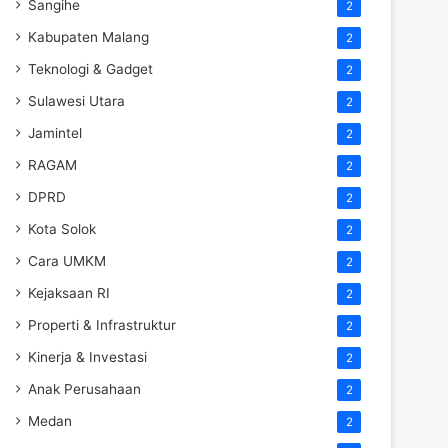
Sangihe
2
Kabupaten Malang
2
Teknologi & Gadget
2
Sulawesi Utara
2
Jamintel
2
RAGAM
2
DPRD
2
Kota Solok
2
Cara UMKM
2
Kejaksaan RI
2
Properti & Infrastruktur
2
Kinerja & Investasi
2
Anak Perusahaan
2
Medan
2