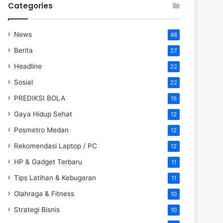
Categories
News
48
Berita
27
Headline
22
Sosial
22
PREDIKSI BOLA
15
Gaya Hidup Sehat
12
Posmetro Medan
12
Rekomendasi Laptop / PC
12
HP & Gadget Terbaru
11
Tips Latihan & Kebugaran
11
Olahraga & Fitness
10
Strategi Bisnis
10