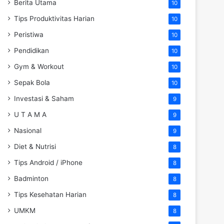
Berita Utama
10
Tips Produktivitas Harian
10
Peristiwa
10
Pendidikan
10
Gym & Workout
10
Sepak Bola
10
Investasi & Saham
9
U T A M A
9
Nasional
9
Diet & Nutrisi
8
Tips Android / iPhone
8
Badminton
8
Tips Kesehatan Harian
8
UMKM
8