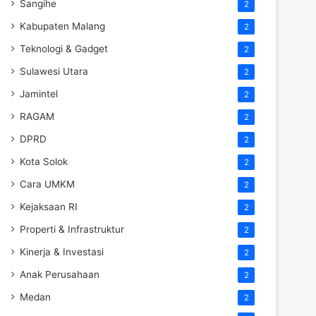
Sangihe
2
Kabupaten Malang
2
Teknologi & Gadget
2
Sulawesi Utara
2
Jamintel
2
RAGAM
2
DPRD
2
Kota Solok
2
Cara UMKM
2
Kejaksaan RI
2
Properti & Infrastruktur
2
Kinerja & Investasi
2
Anak Perusahaan
2
Medan
2