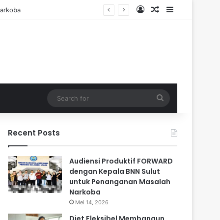
Log In
Random Article
Sidebar
Search
for
Recent Posts
Audiensi Produktif FORWARD
dengan Kepala BNN Sulut
untuk Penanganan Masalah
Narkoba
Mei 14, 2026
Diet Fleksibel Membangun