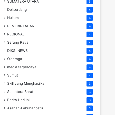
SUMATERA UTARA
5
Deliserdang
4
Hukum
4
PEMERINTAHAN
4
REGIONAL
4
Serang Raya
4
DIKSI NEWS
4
Olahraga
4
media terpercaya
4
Sumut
4
Skill yang Menghasilkan
3
Sumatera Barat
3
Berita Hari Ini
3
Asahan-Labuhanbatu
3