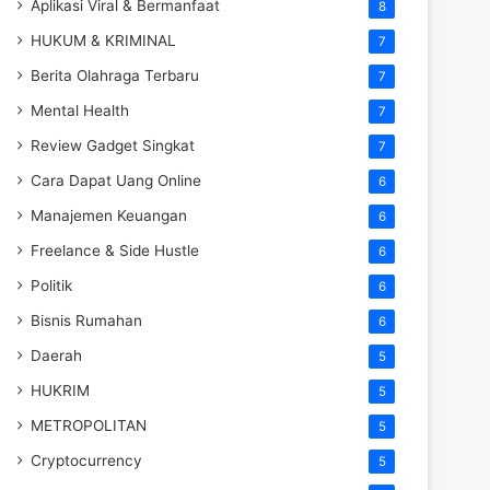
Aplikasi Viral & Bermanfaat
8
HUKUM & KRIMINAL
7
Berita Olahraga Terbaru
7
Mental Health
7
Review Gadget Singkat
7
Cara Dapat Uang Online
6
Manajemen Keuangan
6
Freelance & Side Hustle
6
Politik
6
Bisnis Rumahan
6
Daerah
5
HUKRIM
5
METROPOLITAN
5
Cryptocurrency
5