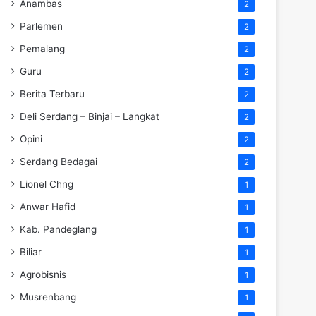
Anambas
2
Parlemen
2
Pemalang
2
Guru
2
Berita Terbaru
2
Deli Serdang – Binjai – Langkat
2
Opini
2
Serdang Bedagai
2
Lionel Chng
1
Anwar Hafid
1
Kab. Pandeglang
1
Biliar
1
Agrobisnis
1
Musrenbang
1