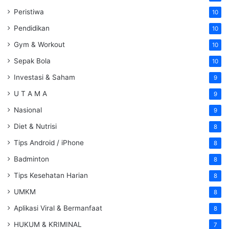
Peristiwa
10
Pendidikan
10
Gym & Workout
10
Sepak Bola
10
Investasi & Saham
9
U T A M A
9
Nasional
9
Diet & Nutrisi
8
Tips Android / iPhone
8
Badminton
8
Tips Kesehatan Harian
8
UMKM
8
Aplikasi Viral & Bermanfaat
8
HUKUM & KRIMINAL
7