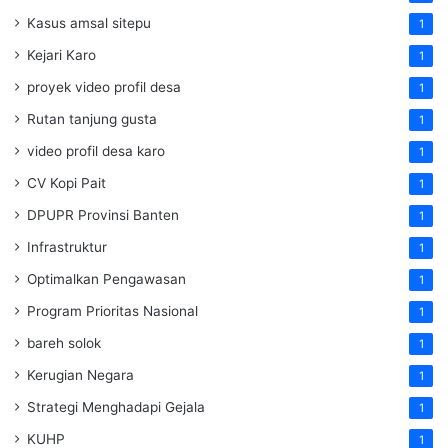
Kasus amsal sitepu
1
Kejari Karo
1
proyek video profil desa
1
Rutan tanjung gusta
1
video profil desa karo
1
CV Kopi Pait
1
DPUPR Provinsi Banten
1
Infrastruktur
1
Optimalkan Pengawasan
1
Program Prioritas Nasional
1
bareh solok
1
Kerugian Negara
1
Strategi Menghadapi Gejala
1
KUHP
1