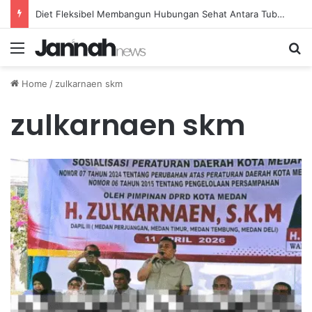
Diet Fleksibel Membangun Hubungan Sehat Antara Tubuh dan Makanan Sehari-hari
Menu
Se
Home
/
zulkarnaen skm
zulkarnaen skm