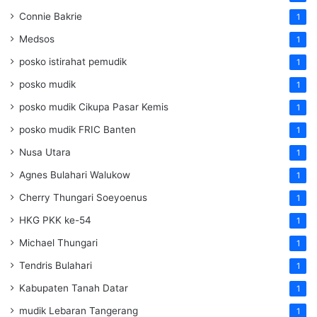
Connie Bakrie
1
Medsos
1
posko istirahat pemudik
1
posko mudik
1
posko mudik Cikupa Pasar Kemis
1
posko mudik FRIC Banten
1
Nusa Utara
1
Agnes Bulahari Walukow
1
Cherry Thungari Soeyoenus
1
HKG PKK ke-54
1
Michael Thungari
1
Tendris Bulahari
1
Kabupaten Tanah Datar
1
mudik Lebaran Tangerang
1