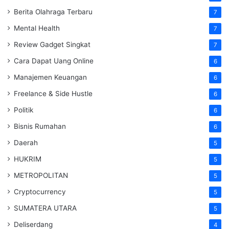
Berita Olahraga Terbaru
7
Mental Health
7
Review Gadget Singkat
7
Cara Dapat Uang Online
6
Manajemen Keuangan
6
Freelance & Side Hustle
6
Politik
6
Bisnis Rumahan
6
Daerah
5
HUKRIM
5
METROPOLITAN
5
Cryptocurrency
5
SUMATERA UTARA
5
Deliserdang
4