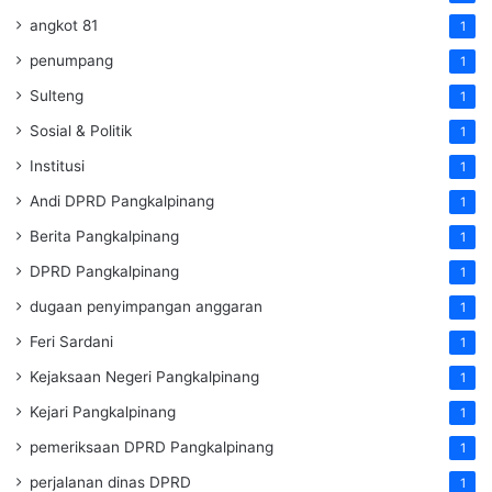
angkot 81
1
penumpang
1
Sulteng
1
Sosial & Politik
1
Institusi
1
Andi DPRD Pangkalpinang
1
Berita Pangkalpinang
1
DPRD Pangkalpinang
1
dugaan penyimpangan anggaran
1
Feri Sardani
1
Kejaksaan Negeri Pangkalpinang
1
Kejari Pangkalpinang
1
pemeriksaan DPRD Pangkalpinang
1
perjalanan dinas DPRD
1