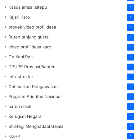
Kasus amsal sitepu
1
Kejari Karo
1
proyek video profil desa
1
Rutan tanjung gusta
1
video profil desa karo
1
CV Kopi Pait
1
DPUPR Provinsi Banten
1
Infrastruktur
1
Optimalkan Pengawasan
1
Program Prioritas Nasional
1
bareh solok
1
Kerugian Negara
1
Strategi Menghadapi Gejala
1
KUHP
1