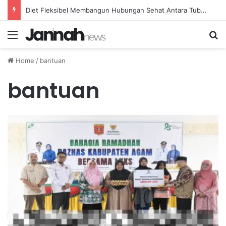
Diet Fleksibel Membangun Hubungan Sehat Antara Tubuh dan Makanan Sehari-hari
Menu
Se
Home
/
bantuan
bantuan