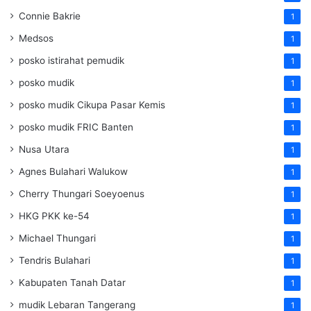
Connie Bakrie
1
Medsos
1
posko istirahat pemudik
1
posko mudik
1
posko mudik Cikupa Pasar Kemis
1
posko mudik FRIC Banten
1
Nusa Utara
1
Agnes Bulahari Walukow
1
Cherry Thungari Soeyoenus
1
HKG PKK ke-54
1
Michael Thungari
1
Tendris Bulahari
1
Kabupaten Tanah Datar
1
mudik Lebaran Tangerang
1