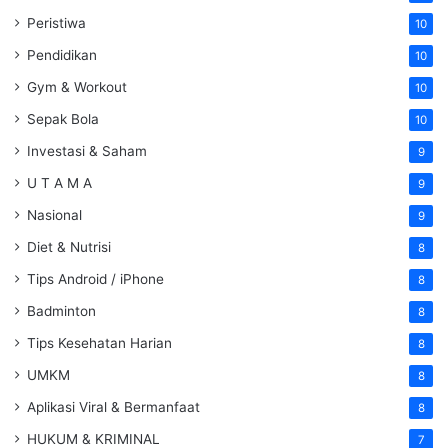
Peristiwa
10
Pendidikan
10
Gym & Workout
10
Sepak Bola
10
Investasi & Saham
9
U T A M A
9
Nasional
9
Diet & Nutrisi
8
Tips Android / iPhone
8
Badminton
8
Tips Kesehatan Harian
8
UMKM
8
Aplikasi Viral & Bermanfaat
8
HUKUM & KRIMINAL
7