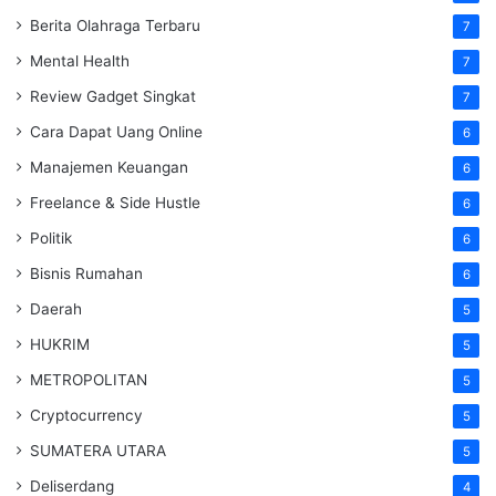
Berita Olahraga Terbaru
7
Mental Health
7
Review Gadget Singkat
7
Cara Dapat Uang Online
6
Manajemen Keuangan
6
Freelance & Side Hustle
6
Politik
6
Bisnis Rumahan
6
Daerah
5
HUKRIM
5
METROPOLITAN
5
Cryptocurrency
5
SUMATERA UTARA
5
Deliserdang
4