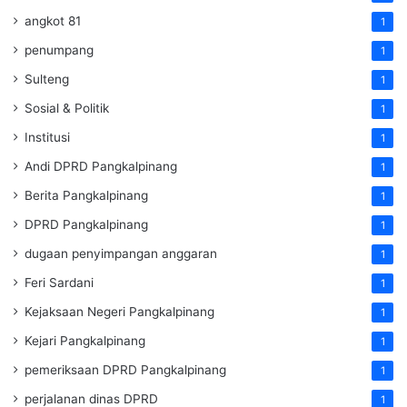
angkot 81
1
penumpang
1
Sulteng
1
Sosial & Politik
1
Institusi
1
Andi DPRD Pangkalpinang
1
Berita Pangkalpinang
1
DPRD Pangkalpinang
1
dugaan penyimpangan anggaran
1
Feri Sardani
1
Kejaksaan Negeri Pangkalpinang
1
Kejari Pangkalpinang
1
pemeriksaan DPRD Pangkalpinang
1
perjalanan dinas DPRD
1