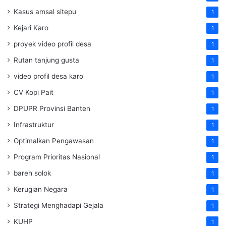
Kasus amsal sitepu
1
Kejari Karo
1
proyek video profil desa
1
Rutan tanjung gusta
1
video profil desa karo
1
CV Kopi Pait
1
DPUPR Provinsi Banten
1
Infrastruktur
1
Optimalkan Pengawasan
1
Program Prioritas Nasional
1
bareh solok
1
Kerugian Negara
1
Strategi Menghadapi Gejala
1
KUHP
1