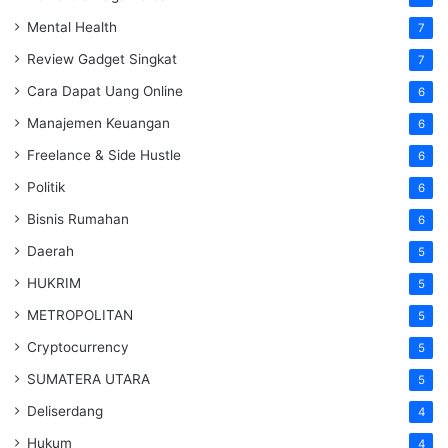
Mental Health
7
Review Gadget Singkat
7
Cara Dapat Uang Online
6
Manajemen Keuangan
6
Freelance & Side Hustle
6
Politik
6
Bisnis Rumahan
6
Daerah
5
HUKRIM
5
METROPOLITAN
5
Cryptocurrency
5
SUMATERA UTARA
5
Deliserdang
4
Hukum
4