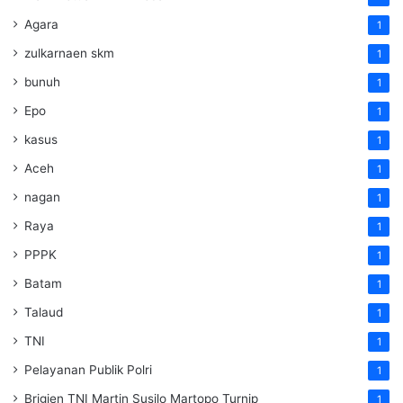
Agara
1
zulkarnaen skm
1
bunuh
1
Epo
1
kasus
1
Aceh
1
nagan
1
Raya
1
PPPK
1
Batam
1
Talaud
1
TNI
1
Pelayanan Publik Polri
1
Brigjen TNI Martin Susilo Martopo Turnip
1