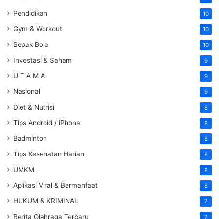
Pendidikan
10
Gym & Workout
10
Sepak Bola
10
Investasi & Saham
9
U T A M A
9
Nasional
9
Diet & Nutrisi
8
Tips Android / iPhone
8
Badminton
8
Tips Kesehatan Harian
8
UMKM
8
Aplikasi Viral & Bermanfaat
8
HUKUM & KRIMINAL
7
Berita Olahraga Terbaru
7