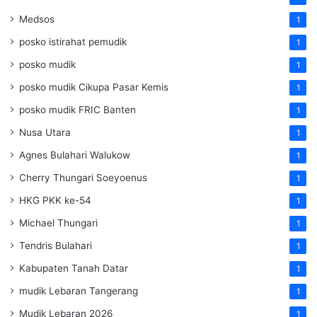
Medsos
1
posko istirahat pemudik
1
posko mudik
1
posko mudik Cikupa Pasar Kemis
1
posko mudik FRIC Banten
1
Nusa Utara
1
Agnes Bulahari Walukow
1
Cherry Thungari Soeyoenus
1
HKG PKK ke-54
1
Michael Thungari
1
Tendris Bulahari
1
Kabupaten Tanah Datar
1
mudik Lebaran Tangerang
1
Mudik Lebaran 2026
1