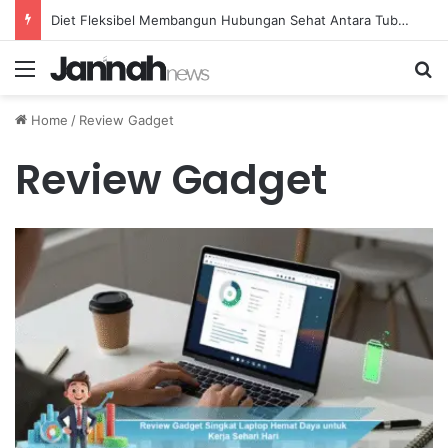
Diet Fleksibel Membangun Hubungan Sehat Antara Tubuh dan Makanan Sehari-hari
Menu
Se
Home
/
Review Gadget
Review Gadget