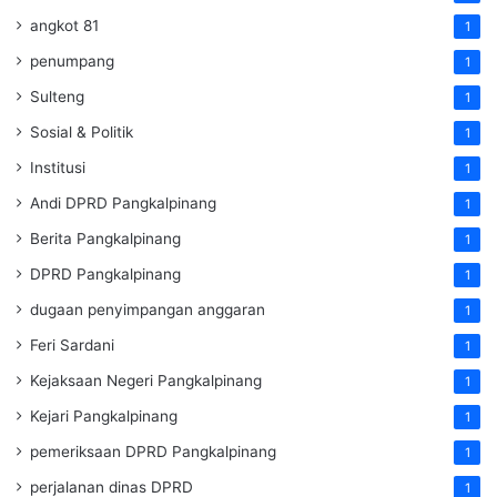
angkot 81
1
penumpang
1
Sulteng
1
Sosial & Politik
1
Institusi
1
Andi DPRD Pangkalpinang
1
Berita Pangkalpinang
1
DPRD Pangkalpinang
1
dugaan penyimpangan anggaran
1
Feri Sardani
1
Kejaksaan Negeri Pangkalpinang
1
Kejari Pangkalpinang
1
pemeriksaan DPRD Pangkalpinang
1
perjalanan dinas DPRD
1