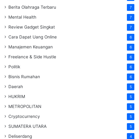
Berita Olahraga Terbaru
7
Mental Health
7
Review Gadget Singkat
7
Cara Dapat Uang Online
6
Manajemen Keuangan
6
Freelance & Side Hustle
6
Politik
6
Bisnis Rumahan
6
Daerah
5
HUKRIM
5
METROPOLITAN
5
Cryptocurrency
5
SUMATERA UTARA
5
Deliserdang
4