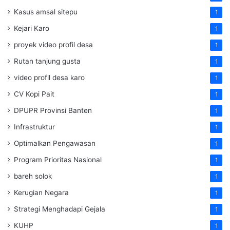
Kasus amsal sitepu
1
Kejari Karo
1
proyek video profil desa
1
Rutan tanjung gusta
1
video profil desa karo
1
CV Kopi Pait
1
DPUPR Provinsi Banten
1
Infrastruktur
1
Optimalkan Pengawasan
1
Program Prioritas Nasional
1
bareh solok
1
Kerugian Negara
1
Strategi Menghadapi Gejala
1
KUHP
1