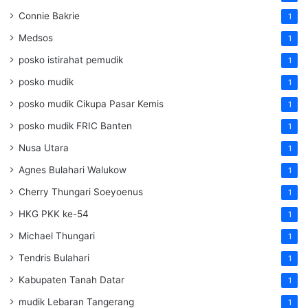
Connie Bakrie
1
Medsos
1
posko istirahat pemudik
1
posko mudik
1
posko mudik Cikupa Pasar Kemis
1
posko mudik FRIC Banten
1
Nusa Utara
1
Agnes Bulahari Walukow
1
Cherry Thungari Soeyoenus
1
HKG PKK ke-54
1
Michael Thungari
1
Tendris Bulahari
1
Kabupaten Tanah Datar
1
mudik Lebaran Tangerang
1