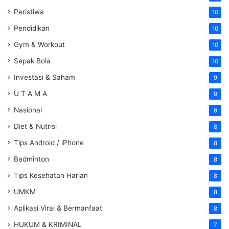
Peristiwa
10
Pendidikan
10
Gym & Workout
10
Sepak Bola
10
Investasi & Saham
9
U T A M A
9
Nasional
9
Diet & Nutrisi
8
Tips Android / iPhone
8
Badminton
8
Tips Kesehatan Harian
8
UMKM
8
Aplikasi Viral & Bermanfaat
8
HUKUM & KRIMINAL
7