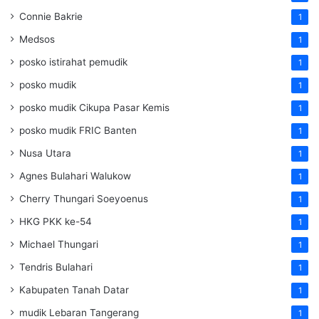
Connie Bakrie
1
Medsos
1
posko istirahat pemudik
1
posko mudik
1
posko mudik Cikupa Pasar Kemis
1
posko mudik FRIC Banten
1
Nusa Utara
1
Agnes Bulahari Walukow
1
Cherry Thungari Soeyoenus
1
HKG PKK ke-54
1
Michael Thungari
1
Tendris Bulahari
1
Kabupaten Tanah Datar
1
mudik Lebaran Tangerang
1