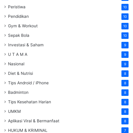
Peristiwa
10
Pendidikan
10
Gym & Workout
10
Sepak Bola
10
Investasi & Saham
9
U T A M A
9
Nasional
9
Diet & Nutrisi
8
Tips Android / iPhone
8
Badminton
8
Tips Kesehatan Harian
8
UMKM
8
Aplikasi Viral & Bermanfaat
8
HUKUM & KRIMINAL
7