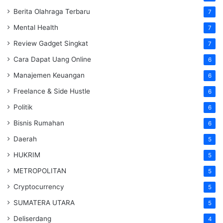
Berita Olahraga Terbaru
7
Mental Health
7
Review Gadget Singkat
7
Cara Dapat Uang Online
6
Manajemen Keuangan
6
Freelance & Side Hustle
6
Politik
6
Bisnis Rumahan
6
Daerah
5
HUKRIM
5
METROPOLITAN
5
Cryptocurrency
5
SUMATERA UTARA
5
Deliserdang
4