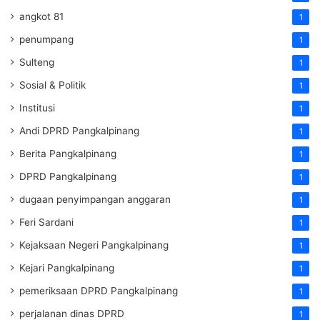
angkot 81
1
penumpang
1
Sulteng
1
Sosial & Politik
1
Institusi
1
Andi DPRD Pangkalpinang
1
Berita Pangkalpinang
1
DPRD Pangkalpinang
1
dugaan penyimpangan anggaran
1
Feri Sardani
1
Kejaksaan Negeri Pangkalpinang
1
Kejari Pangkalpinang
1
pemeriksaan DPRD Pangkalpinang
1
perjalanan dinas DPRD
1