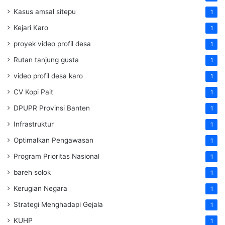
Kasus amsal sitepu
1
Kejari Karo
1
proyek video profil desa
1
Rutan tanjung gusta
1
video profil desa karo
1
CV Kopi Pait
1
DPUPR Provinsi Banten
1
Infrastruktur
1
Optimalkan Pengawasan
1
Program Prioritas Nasional
1
bareh solok
1
Kerugian Negara
1
Strategi Menghadapi Gejala
1
KUHP
1