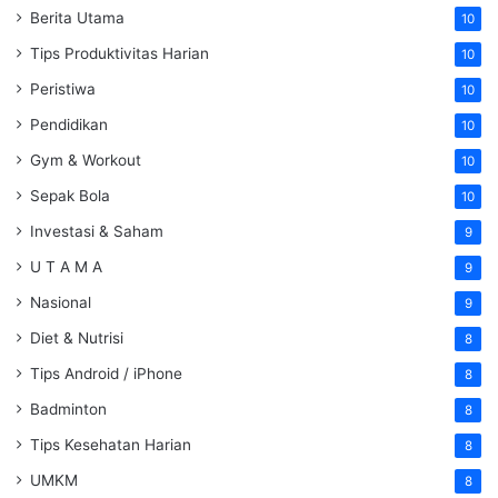
Berita Utama
10
Tips Produktivitas Harian
10
Peristiwa
10
Pendidikan
10
Gym & Workout
10
Sepak Bola
10
Investasi & Saham
9
U T A M A
9
Nasional
9
Diet & Nutrisi
8
Tips Android / iPhone
8
Badminton
8
Tips Kesehatan Harian
8
UMKM
8