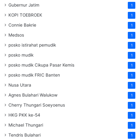
Gubernur Jatim
1
KOPI TOEBROEK
1
Connie Bakrie
1
Medsos
1
posko istirahat pemudik
1
posko mudik
1
posko mudik Cikupa Pasar Kemis
1
posko mudik FRIC Banten
1
Nusa Utara
1
Agnes Bulahari Walukow
1
Cherry Thungari Soeyoenus
1
HKG PKK ke-54
1
Michael Thungari
1
Tendris Bulahari
1