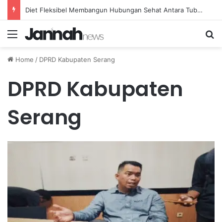
Diet Fleksibel Membangun Hubungan Sehat Antara Tubuh dan Makanan Sehari-hari
Menu
Se
Home
/
DPRD Kabupaten Serang
DPRD Kabupaten
Serang