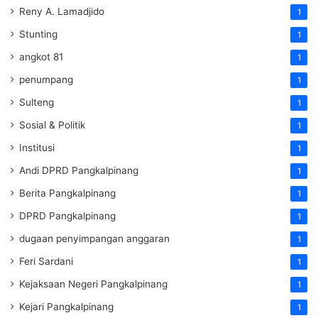
Reny A. Lamadjido
1
Stunting
1
angkot 81
1
penumpang
1
Sulteng
1
Sosial & Politik
1
Institusi
1
Andi DPRD Pangkalpinang
1
Berita Pangkalpinang
1
DPRD Pangkalpinang
1
dugaan penyimpangan anggaran
1
Feri Sardani
1
Kejaksaan Negeri Pangkalpinang
1
Kejari Pangkalpinang
1