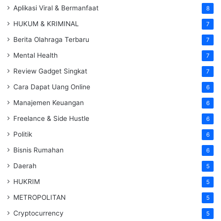
Aplikasi Viral & Bermanfaat
8
HUKUM & KRIMINAL
7
Berita Olahraga Terbaru
7
Mental Health
7
Review Gadget Singkat
7
Cara Dapat Uang Online
6
Manajemen Keuangan
6
Freelance & Side Hustle
6
Politik
6
Bisnis Rumahan
6
Daerah
5
HUKRIM
5
METROPOLITAN
5
Cryptocurrency
5