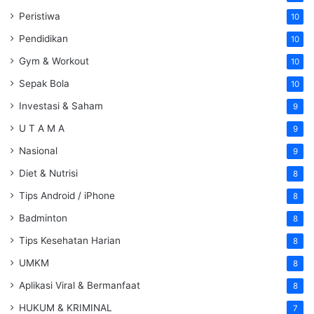
Peristiwa
10
Pendidikan
10
Gym & Workout
10
Sepak Bola
10
Investasi & Saham
9
U T A M A
9
Nasional
9
Diet & Nutrisi
8
Tips Android / iPhone
8
Badminton
8
Tips Kesehatan Harian
8
UMKM
8
Aplikasi Viral & Bermanfaat
8
HUKUM & KRIMINAL
7