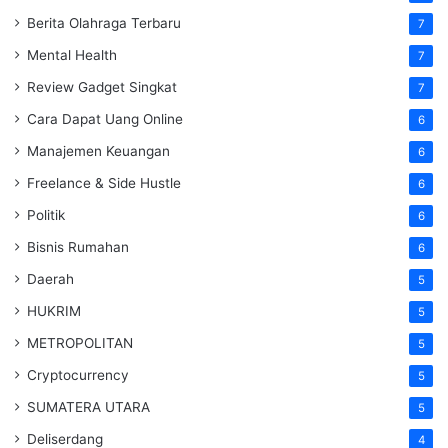
Berita Olahraga Terbaru
7
Mental Health
7
Review Gadget Singkat
7
Cara Dapat Uang Online
6
Manajemen Keuangan
6
Freelance & Side Hustle
6
Politik
6
Bisnis Rumahan
6
Daerah
5
HUKRIM
5
METROPOLITAN
5
Cryptocurrency
5
SUMATERA UTARA
5
Deliserdang
4