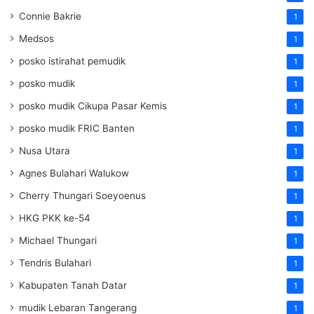
Connie Bakrie
1
Medsos
1
posko istirahat pemudik
1
posko mudik
1
posko mudik Cikupa Pasar Kemis
1
posko mudik FRIC Banten
1
Nusa Utara
1
Agnes Bulahari Walukow
1
Cherry Thungari Soeyoenus
1
HKG PKK ke-54
1
Michael Thungari
1
Tendris Bulahari
1
Kabupaten Tanah Datar
1
mudik Lebaran Tangerang
1