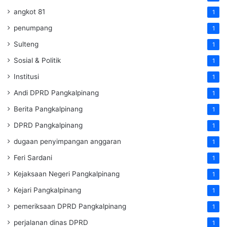
angkot 81
1
penumpang
1
Sulteng
1
Sosial & Politik
1
Institusi
1
Andi DPRD Pangkalpinang
1
Berita Pangkalpinang
1
DPRD Pangkalpinang
1
dugaan penyimpangan anggaran
1
Feri Sardani
1
Kejaksaan Negeri Pangkalpinang
1
Kejari Pangkalpinang
1
pemeriksaan DPRD Pangkalpinang
1
perjalanan dinas DPRD
1