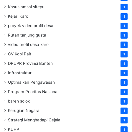
Kasus amsal sitepu
1
Kejari Karo
1
proyek video profil desa
1
Rutan tanjung gusta
1
video profil desa karo
1
CV Kopi Pait
1
DPUPR Provinsi Banten
1
Infrastruktur
1
Optimalkan Pengawasan
1
Program Prioritas Nasional
1
bareh solok
1
Kerugian Negara
1
Strategi Menghadapi Gejala
1
KUHP
1