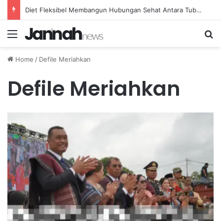
Diet Fleksibel Membangun Hubungan Sehat Antara Tubuh dan Makanan Sehari-hari
Menu
Se
Home
/
Defile Meriahkan
Defile Meriahkan