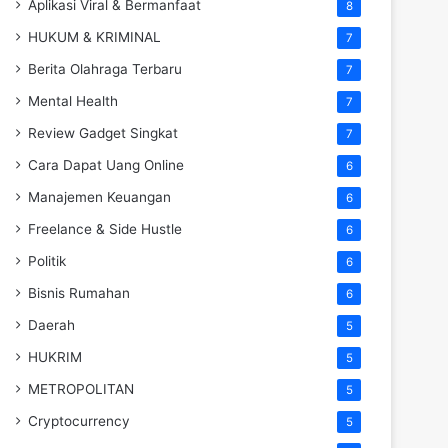
Aplikasi Viral & Bermanfaat
8
HUKUM & KRIMINAL
7
Berita Olahraga Terbaru
7
Mental Health
7
Review Gadget Singkat
7
Cara Dapat Uang Online
6
Manajemen Keuangan
6
Freelance & Side Hustle
6
Politik
6
Bisnis Rumahan
6
Daerah
5
HUKRIM
5
METROPOLITAN
5
Cryptocurrency
5