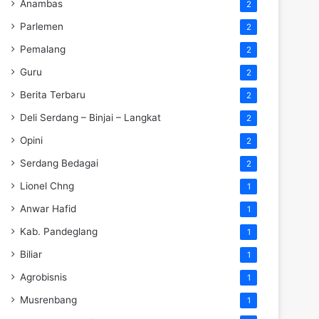
Anambas
2
Parlemen
2
Pemalang
2
Guru
2
Berita Terbaru
2
Deli Serdang – Binjai – Langkat
2
Opini
2
Serdang Bedagai
2
Lionel Chng
1
Anwar Hafid
1
Kab. Pandeglang
1
Biliar
1
Agrobisnis
1
Musrenbang
1