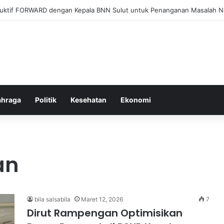
el Membangun Hubungan Sehat Antara Tubuh dan Makanan Sehari-hari
ahraga
Politik
Kesehatan
Ekonomi
an
bila salsabila
Maret 12, 2026
7
Dirut Rampengan Optimisikan