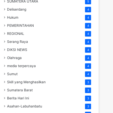
SUMATERA UTARA
5
Deliserdang
4
Hukum
4
PEMERINTAHAN
4
REGIONAL
4
Serang Raya
4
DIKSI NEWS
4
Olahraga
4
media terpercaya
4
Sumut
4
Skill yang Menghasilkan
3
Sumatera Barat
3
Berita Hari Ini
3
Asahan-Labuhanbatu
3