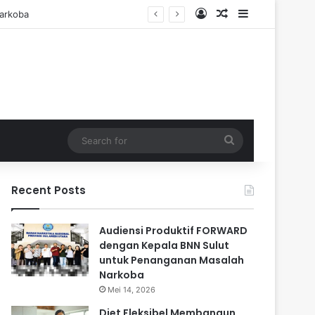
Log In
Random Article
Sidebar
Search
for
Recent Posts
Audiensi Produktif FORWARD
dengan Kepala BNN Sulut
untuk Penanganan Masalah
Narkoba
Mei 14, 2026
Diet Fleksibel Membangun