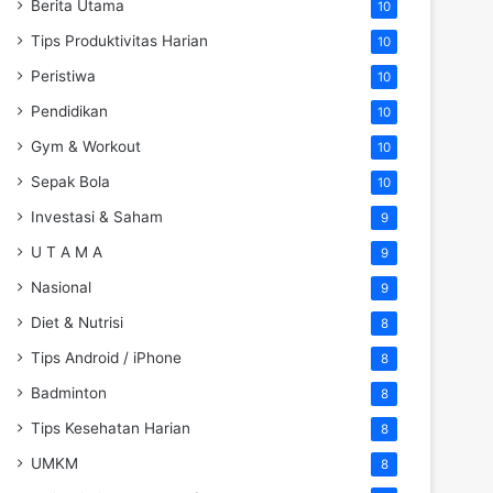
Berita Utama
10
Tips Produktivitas Harian
10
Peristiwa
10
Pendidikan
10
Gym & Workout
10
Sepak Bola
10
Investasi & Saham
9
U T A M A
9
Nasional
9
Diet & Nutrisi
8
Tips Android / iPhone
8
Badminton
8
Tips Kesehatan Harian
8
UMKM
8