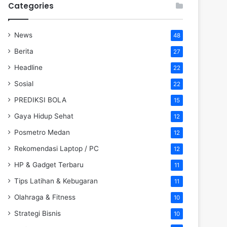
Categories
News
48
Berita
27
Headline
22
Sosial
22
PREDIKSI BOLA
15
Gaya Hidup Sehat
12
Posmetro Medan
12
Rekomendasi Laptop / PC
12
HP & Gadget Terbaru
11
Tips Latihan & Kebugaran
11
Olahraga & Fitness
10
Strategi Bisnis
10