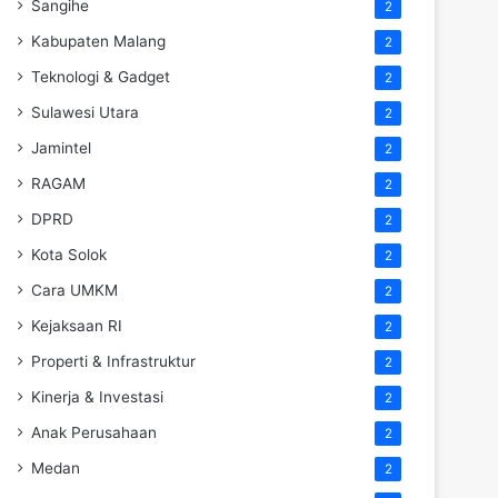
Sangihe
2
Kabupaten Malang
2
Teknologi & Gadget
2
Sulawesi Utara
2
Jamintel
2
RAGAM
2
DPRD
2
Kota Solok
2
Cara UMKM
2
Kejaksaan RI
2
Properti & Infrastruktur
2
Kinerja & Investasi
2
Anak Perusahaan
2
Medan
2