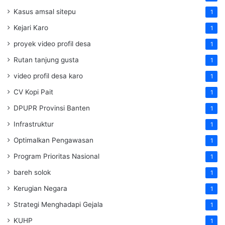
Kasus amsal sitepu
1
Kejari Karo
1
proyek video profil desa
1
Rutan tanjung gusta
1
video profil desa karo
1
CV Kopi Pait
1
DPUPR Provinsi Banten
1
Infrastruktur
1
Optimalkan Pengawasan
1
Program Prioritas Nasional
1
bareh solok
1
Kerugian Negara
1
Strategi Menghadapi Gejala
1
KUHP
1