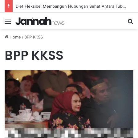
Diet Fleksibel Membangun Hubungan Sehat Antara Tubuh dan Makanan Sehari-hari
Menu
Se
Home
/
BPP KKSS
BPP KKSS