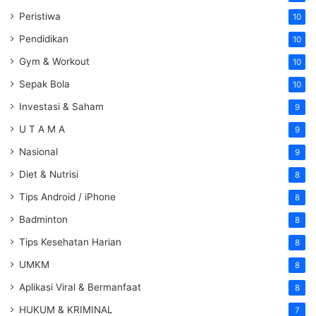
Peristiwa
10
Pendidikan
10
Gym & Workout
10
Sepak Bola
10
Investasi & Saham
9
U T A M A
9
Nasional
9
Diet & Nutrisi
8
Tips Android / iPhone
8
Badminton
8
Tips Kesehatan Harian
8
UMKM
8
Aplikasi Viral & Bermanfaat
8
HUKUM & KRIMINAL
7