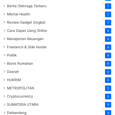
Berita Olahraga Terbaru
7
Mental Health
7
Review Gadget Singkat
7
Cara Dapat Uang Online
6
Manajemen Keuangan
6
Freelance & Side Hustle
6
Politik
6
Bisnis Rumahan
6
Daerah
5
HUKRIM
5
METROPOLITAN
5
Cryptocurrency
5
SUMATERA UTARA
5
Deliserdang
4