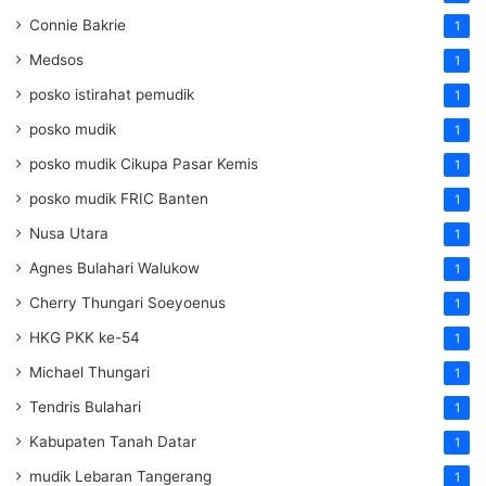
Connie Bakrie
1
Medsos
1
posko istirahat pemudik
1
posko mudik
1
posko mudik Cikupa Pasar Kemis
1
posko mudik FRIC Banten
1
Nusa Utara
1
Agnes Bulahari Walukow
1
Cherry Thungari Soeyoenus
1
HKG PKK ke-54
1
Michael Thungari
1
Tendris Bulahari
1
Kabupaten Tanah Datar
1
mudik Lebaran Tangerang
1