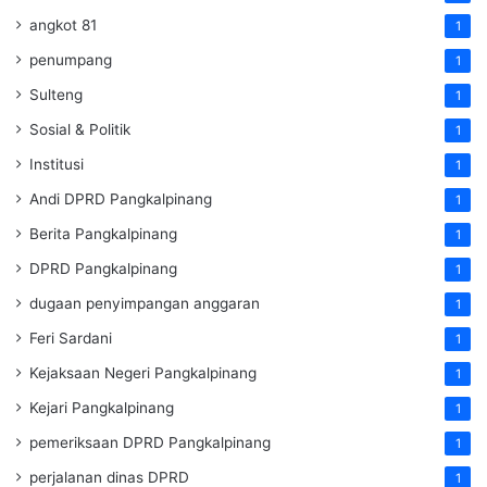
angkot 81
1
penumpang
1
Sulteng
1
Sosial & Politik
1
Institusi
1
Andi DPRD Pangkalpinang
1
Berita Pangkalpinang
1
DPRD Pangkalpinang
1
dugaan penyimpangan anggaran
1
Feri Sardani
1
Kejaksaan Negeri Pangkalpinang
1
Kejari Pangkalpinang
1
pemeriksaan DPRD Pangkalpinang
1
perjalanan dinas DPRD
1