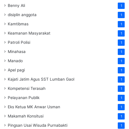
Benny Ali
1
disiplin anggota
1
Kamtibmas
1
Keamanan Masyarakat
1
Patroli Polisi
1
Minahasa
1
Manado
1
Apel pagi
1
Kajati Jatim Agus SST Lumban Gaol
1
Kompetensi Terasah
1
Pelayanan Publik
1
Eks Ketua MK Anwar Usman
1
Makamah Konsitusi
1
Pingsan Usai Wisuda Purnabakti
1