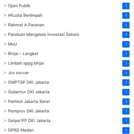
Opini Publik
1
#Kuota Berlimpah
1
Rahmat A Paranan
1
Panduan Mengelola Investasi Saham
1
MoU
1
Binjai – Langkat
1
Limbah sppg binjai
1
Jcs soccer
1
DMPTSP DKI Jakarta
1
Gubernur DKI Jakarta
1
Pemkot Jakarta Barat
1
Pemprov DKI Jakarta
1
Satpol PP DKI Jakarta
1
DPRD Medan
1