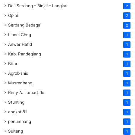
Deli Serdang – Binjai – Langkat
2
Opini
2
Serdang Bedagai
2
Lionel Chng
1
Anwar Hafid
1
Kab. Pandeglang
1
Biliar
1
Agrobisnis
1
Musrenbang
1
Reny A. Lamadjido
1
Stunting
1
angkot 81
1
penumpang
1
Sulteng
1