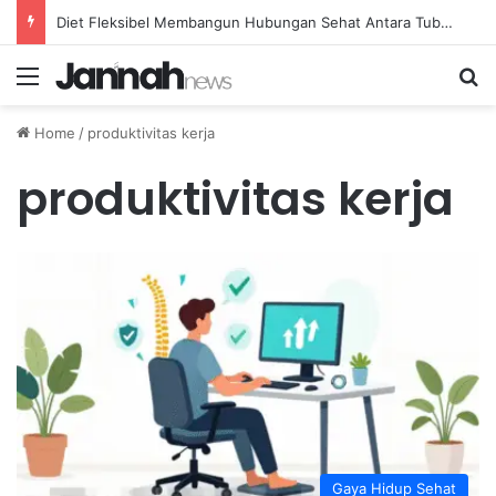
Diet Fleksibel Membangun Hubungan Sehat Antara Tubuh dan Makanan Sehari-hari
Menu
Se
Home
/
produktivitas kerja
produktivitas kerja
Gaya Hidup Sehat