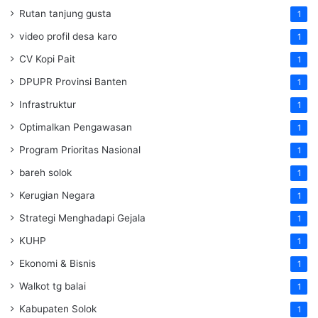
Rutan tanjung gusta
1
video profil desa karo
1
CV Kopi Pait
1
DPUPR Provinsi Banten
1
Infrastruktur
1
Optimalkan Pengawasan
1
Program Prioritas Nasional
1
bareh solok
1
Kerugian Negara
1
Strategi Menghadapi Gejala
1
KUHP
1
Ekonomi & Bisnis
1
Walkot tg balai
1
Kabupaten Solok
1