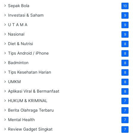
Sepak Bola
10
Investasi & Saham
9
U T A M A
9
Nasional
9
Diet & Nutrisi
8
Tips Android / iPhone
8
Badminton
8
Tips Kesehatan Harian
8
UMKM
8
Aplikasi Viral & Bermanfaat
8
HUKUM & KRIMINAL
7
Berita Olahraga Terbaru
7
Mental Health
7
Review Gadget Singkat
7