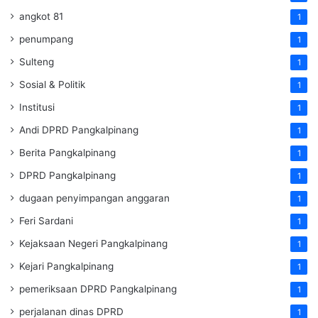
angkot 81
1
penumpang
1
Sulteng
1
Sosial & Politik
1
Institusi
1
Andi DPRD Pangkalpinang
1
Berita Pangkalpinang
1
DPRD Pangkalpinang
1
dugaan penyimpangan anggaran
1
Feri Sardani
1
Kejaksaan Negeri Pangkalpinang
1
Kejari Pangkalpinang
1
pemeriksaan DPRD Pangkalpinang
1
perjalanan dinas DPRD
1