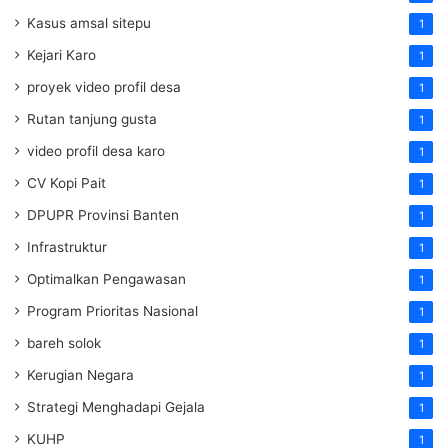
Kasus amsal sitepu
1
Kejari Karo
1
proyek video profil desa
1
Rutan tanjung gusta
1
video profil desa karo
1
CV Kopi Pait
1
DPUPR Provinsi Banten
1
Infrastruktur
1
Optimalkan Pengawasan
1
Program Prioritas Nasional
1
bareh solok
1
Kerugian Negara
1
Strategi Menghadapi Gejala
1
KUHP
1