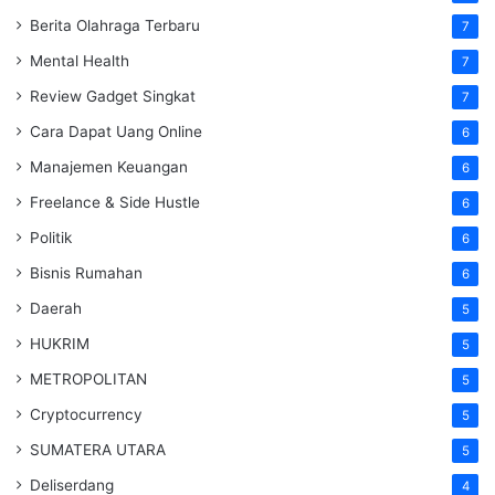
Berita Olahraga Terbaru
7
Mental Health
7
Review Gadget Singkat
7
Cara Dapat Uang Online
6
Manajemen Keuangan
6
Freelance & Side Hustle
6
Politik
6
Bisnis Rumahan
6
Daerah
5
HUKRIM
5
METROPOLITAN
5
Cryptocurrency
5
SUMATERA UTARA
5
Deliserdang
4