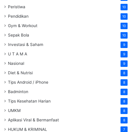
Peristiwa
10
Pendidikan
10
Gym & Workout
10
Sepak Bola
10
Investasi & Saham
9
U T A M A
9
Nasional
9
Diet & Nutrisi
8
Tips Android / iPhone
8
Badminton
8
Tips Kesehatan Harian
8
UMKM
8
Aplikasi Viral & Bermanfaat
8
HUKUM & KRIMINAL
7