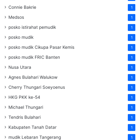
Connie Bakrie
1
Medsos
1
posko istirahat pemudik
1
posko mudik
1
posko mudik Cikupa Pasar Kemis
1
posko mudik FRIC Banten
1
Nusa Utara
1
Agnes Bulahari Walukow
1
Cherry Thungari Soeyoenus
1
HKG PKK ke-54
1
Michael Thungari
1
Tendris Bulahari
1
Kabupaten Tanah Datar
1
mudik Lebaran Tangerang
1