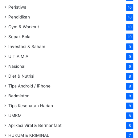
Peristiwa
10
Pendidikan
10
Gym & Workout
10
Sepak Bola
10
Investasi & Saham
9
U T A M A
9
Nasional
9
Diet & Nutrisi
8
Tips Android / iPhone
8
Badminton
8
Tips Kesehatan Harian
8
UMKM
8
Aplikasi Viral & Bermanfaat
8
HUKUM & KRIMINAL
7