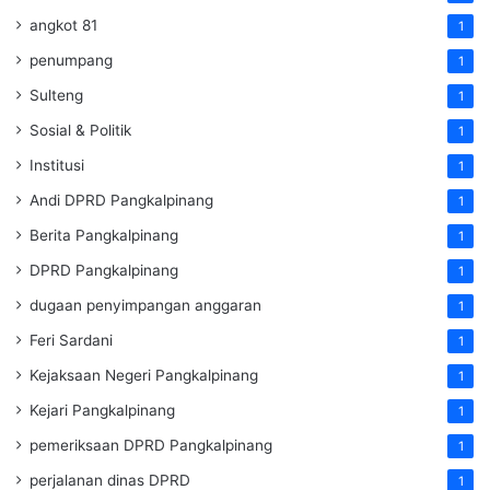
angkot 81
1
penumpang
1
Sulteng
1
Sosial & Politik
1
Institusi
1
Andi DPRD Pangkalpinang
1
Berita Pangkalpinang
1
DPRD Pangkalpinang
1
dugaan penyimpangan anggaran
1
Feri Sardani
1
Kejaksaan Negeri Pangkalpinang
1
Kejari Pangkalpinang
1
pemeriksaan DPRD Pangkalpinang
1
perjalanan dinas DPRD
1