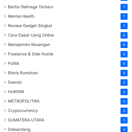
Berita Olahraga Terbaru
7
Mental Health
7
Review Gadget Singkat
7
Cara Dapat Uang Online
6
Manajemen Keuangan
6
Freelance & Side Hustle
6
Politik
6
Bisnis Rumahan
6
Daerah
5
HUKRIM
5
METROPOLITAN
5
Cryptocurrency
5
SUMATERA UTARA
5
Deliserdang
4