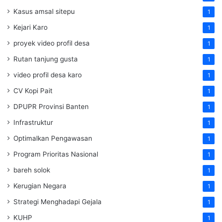
Kasus amsal sitepu
1
Kejari Karo
1
proyek video profil desa
1
Rutan tanjung gusta
1
video profil desa karo
1
CV Kopi Pait
1
DPUPR Provinsi Banten
1
Infrastruktur
1
Optimalkan Pengawasan
1
Program Prioritas Nasional
1
bareh solok
1
Kerugian Negara
1
Strategi Menghadapi Gejala
1
KUHP
1