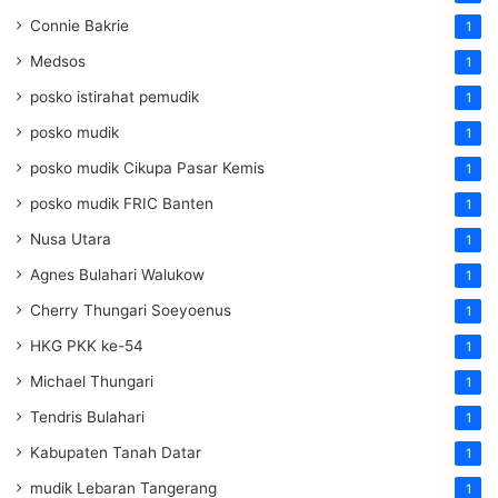
Connie Bakrie
1
Medsos
1
posko istirahat pemudik
1
posko mudik
1
posko mudik Cikupa Pasar Kemis
1
posko mudik FRIC Banten
1
Nusa Utara
1
Agnes Bulahari Walukow
1
Cherry Thungari Soeyoenus
1
HKG PKK ke-54
1
Michael Thungari
1
Tendris Bulahari
1
Kabupaten Tanah Datar
1
mudik Lebaran Tangerang
1