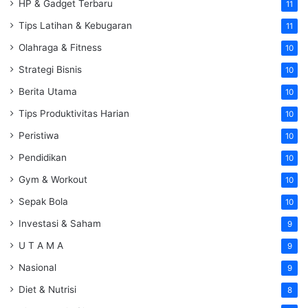
HP & Gadget Terbaru
11
Tips Latihan & Kebugaran
11
Olahraga & Fitness
10
Strategi Bisnis
10
Berita Utama
10
Tips Produktivitas Harian
10
Peristiwa
10
Pendidikan
10
Gym & Workout
10
Sepak Bola
10
Investasi & Saham
9
U T A M A
9
Nasional
9
Diet & Nutrisi
8