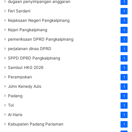
dugaan penyimpangan anggaran
1
Feri Sardani
1
Kejaksaan Negeri Pangkalpinang
1
Kejari Pangkalpinang
1
pemeriksaan DPRD Pangkalpinang
1
perjalanan dinas DPRD
1
SPPD DPRD Pangkalpinang
1
Sambut HKG 2026
1
Perampokan
1
John Kenedy Azis
1
Padang
1
Tol
1
Al Haris
1
Kabupaten Padang Pariaman
1