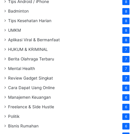
Tips Android / iPhone
8
Badminton
8
Tips Kesehatan Harian
8
UMKM
8
Aplikasi Viral & Bermanfaat
8
HUKUM & KRIMINAL
7
Berita Olahraga Terbaru
7
Mental Health
7
Review Gadget Singkat
7
Cara Dapat Uang Online
6
Manajemen Keuangan
6
Freelance & Side Hustle
6
Politik
6
Bisnis Rumahan
6