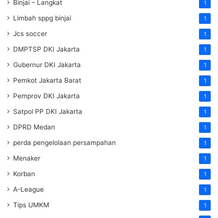
Binjai – Langkat
1
Limbah sppg binjai
1
Jcs soccer
1
DMPTSP DKI Jakarta
1
Gubernur DKI Jakarta
1
Pemkot Jakarta Barat
1
Pemprov DKI Jakarta
1
Satpol PP DKI Jakarta
1
DPRD Medan
1
perda pengelolaan persampahan
1
Menaker
1
Korban
1
A-League
1
Tips UMKM
1