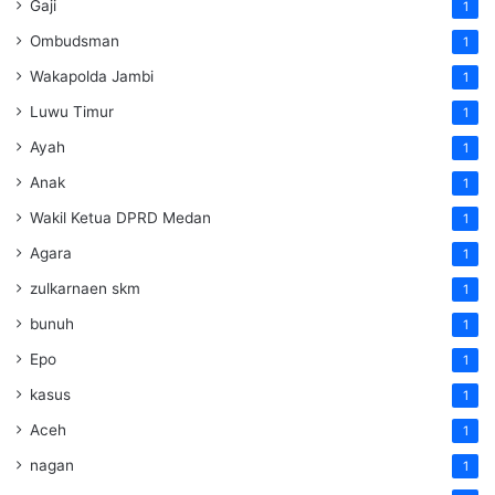
Gaji
1
Ombudsman
1
Wakapolda Jambi
1
Luwu Timur
1
Ayah
1
Anak
1
Wakil Ketua DPRD Medan
1
Agara
1
zulkarnaen skm
1
bunuh
1
Epo
1
kasus
1
Aceh
1
nagan
1