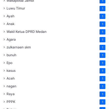
Wakapolda Jambi
1
Luwu Timur
1
Ayah
1
Anak
1
Wakil Ketua DPRD Medan
1
Agara
1
zulkarnaen skm
1
bunuh
1
Epo
1
kasus
1
Aceh
1
nagan
1
Raya
1
PPPK
1