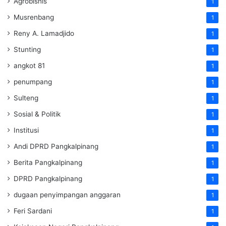
Agrobisnis
1
Musrenbang
1
Reny A. Lamadjido
1
Stunting
1
angkot 81
1
penumpang
1
Sulteng
1
Sosial & Politik
1
Institusi
1
Andi DPRD Pangkalpinang
1
Berita Pangkalpinang
1
DPRD Pangkalpinang
1
dugaan penyimpangan anggaran
1
Feri Sardani
1