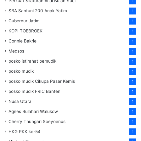
Perkuat Silaturahmi di Bulan Suci
1
SBA Santuni 200 Anak Yatim
1
Gubernur Jatim
1
KOPI TOEBROEK
1
Connie Bakrie
1
Medsos
1
posko istirahat pemudik
1
posko mudik
1
posko mudik Cikupa Pasar Kemis
1
posko mudik FRIC Banten
1
Nusa Utara
1
Agnes Bulahari Walukow
1
Cherry Thungari Soeyoenus
1
HKG PKK ke-54
1