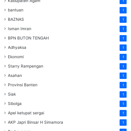
Kabupaten Agam
1
bantuan
1
BAZNAS
1
Isman Imran
1
BPN BUTON TENGAH
1
Adhyaksa
1
Ekonomi
1
Starry Rampengan
1
Asahan
1
Provinsi Banten
1
Siak
1
Sibolga
1
Apel ketupat sergai
1
AKP Japri Binsar H Simamora
1