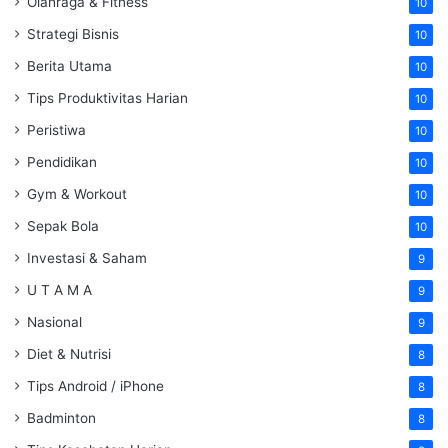
Olahraga & Fitness
10
Strategi Bisnis
10
Berita Utama
10
Tips Produktivitas Harian
10
Peristiwa
10
Pendidikan
10
Gym & Workout
10
Sepak Bola
10
Investasi & Saham
9
U T A M A
9
Nasional
9
Diet & Nutrisi
8
Tips Android / iPhone
8
Badminton
8