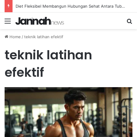
Diet Fleksibel Membangun Hubungan Sehat Antara Tubuh dan Makanan Sehari-hari
Menu
Se
Home
/
teknik latihan efektif
teknik latihan
efektif