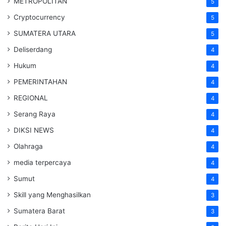
METROPOLITAN
5
Cryptocurrency
5
SUMATERA UTARA
5
Deliserdang
4
Hukum
4
PEMERINTAHAN
4
REGIONAL
4
Serang Raya
4
DIKSI NEWS
4
Olahraga
4
media terpercaya
4
Sumut
4
Skill yang Menghasilkan
3
Sumatera Barat
3