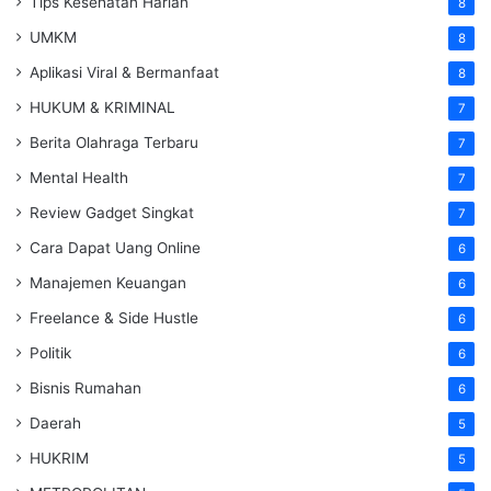
Tips Kesehatan Harian
8
UMKM
8
Aplikasi Viral & Bermanfaat
8
HUKUM & KRIMINAL
7
Berita Olahraga Terbaru
7
Mental Health
7
Review Gadget Singkat
7
Cara Dapat Uang Online
6
Manajemen Keuangan
6
Freelance & Side Hustle
6
Politik
6
Bisnis Rumahan
6
Daerah
5
HUKRIM
5