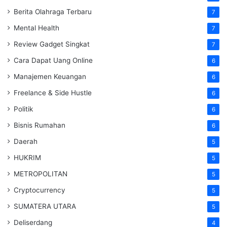
Berita Olahraga Terbaru
7
Mental Health
7
Review Gadget Singkat
7
Cara Dapat Uang Online
6
Manajemen Keuangan
6
Freelance & Side Hustle
6
Politik
6
Bisnis Rumahan
6
Daerah
5
HUKRIM
5
METROPOLITAN
5
Cryptocurrency
5
SUMATERA UTARA
5
Deliserdang
4