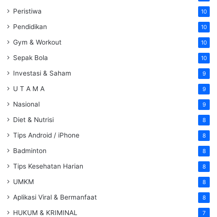
Peristiwa
10
Pendidikan
10
Gym & Workout
10
Sepak Bola
10
Investasi & Saham
9
U T A M A
9
Nasional
9
Diet & Nutrisi
8
Tips Android / iPhone
8
Badminton
8
Tips Kesehatan Harian
8
UMKM
8
Aplikasi Viral & Bermanfaat
8
HUKUM & KRIMINAL
7