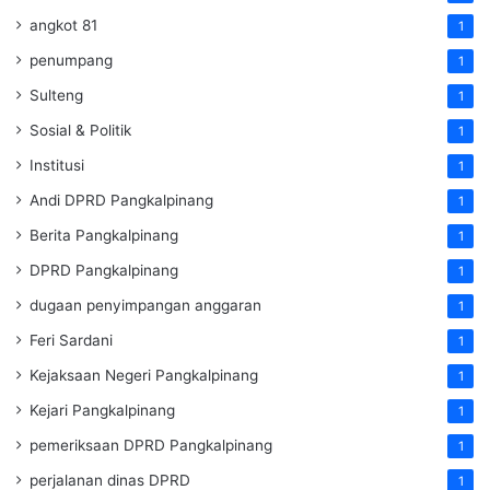
angkot 81
1
penumpang
1
Sulteng
1
Sosial & Politik
1
Institusi
1
Andi DPRD Pangkalpinang
1
Berita Pangkalpinang
1
DPRD Pangkalpinang
1
dugaan penyimpangan anggaran
1
Feri Sardani
1
Kejaksaan Negeri Pangkalpinang
1
Kejari Pangkalpinang
1
pemeriksaan DPRD Pangkalpinang
1
perjalanan dinas DPRD
1