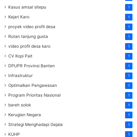
Kasus amsal sitepu
1
Kejari Karo
1
proyek video profil desa
1
Rutan tanjung gusta
1
video profil desa karo
1
CV Kopi Pait
1
DPUPR Provinsi Banten
1
Infrastruktur
1
Optimalkan Pengawasan
1
Program Prioritas Nasional
1
bareh solok
1
Kerugian Negara
1
Strategi Menghadapi Gejala
1
KUHP
1