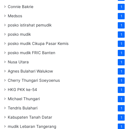
Connie Bakrie
1
Medsos
1
posko istirahat pemudik
1
posko mudik
1
posko mudik Cikupa Pasar Kemis
1
posko mudik FRIC Banten
1
Nusa Utara
1
Agnes Bulahari Walukow
1
Cherry Thungari Soeyoenus
1
HKG PKK ke-54
1
Michael Thungari
1
Tendris Bulahari
1
Kabupaten Tanah Datar
1
mudik Lebaran Tangerang
1