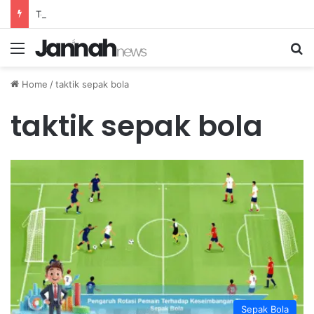
Teknik Efektif Menurunkan Demam Ringan pada Anak Secara Alami di Rumah
Menu
Se
Home
/
taktik sepak bola
taktik sepak bola
Sepak Bola