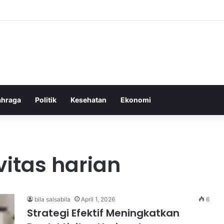
el Membangun Hubungan Sehat Antara Tubuh dan Makanan Sehari-hari
ahraga
Politik
Kesehatan
Ekonomi
vitas harian
bila salsabila
April 1, 2026
6
Strategi Efektif Meningkatkan