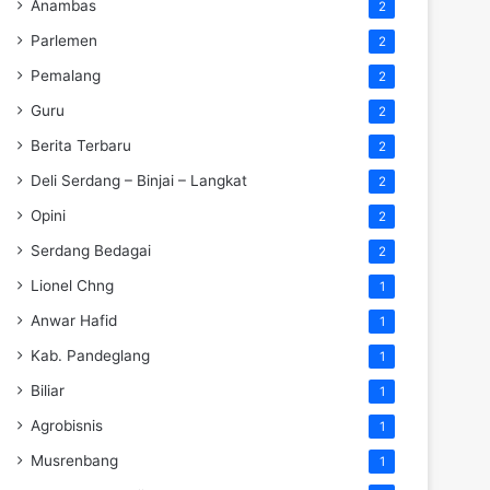
Anambas
2
Parlemen
2
Pemalang
2
Guru
2
Berita Terbaru
2
Deli Serdang – Binjai – Langkat
2
Opini
2
Serdang Bedagai
2
Lionel Chng
1
Anwar Hafid
1
Kab. Pandeglang
1
Biliar
1
Agrobisnis
1
Musrenbang
1