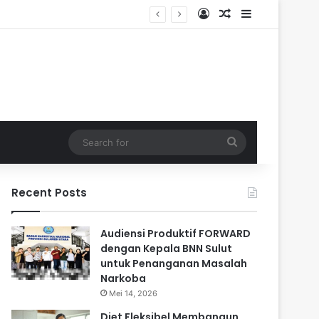
Log In
Random Article
Sidebar
Search
for
Recent Posts
Audiensi Produktif FORWARD
dengan Kepala BNN Sulut
untuk Penanganan Masalah
Narkoba
Mei 14, 2026
Diet Fleksibel Membangun