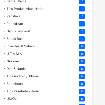
Berita Utama
10
Tips Produktivitas Harian
10
Peristiwa
10
Pendidikan
10
Gym & Workout
10
Sepak Bola
10
Investasi & Saham
9
U T A M A
9
Nasional
9
Diet & Nutrisi
8
Tips Android / iPhone
8
Badminton
8
Tips Kesehatan Harian
8
UMKM
8