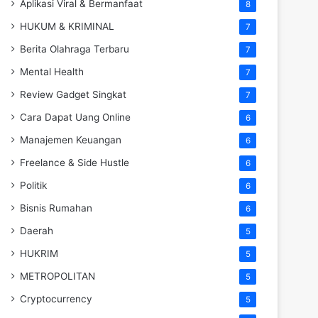
Aplikasi Viral & Bermanfaat
8
HUKUM & KRIMINAL
7
Berita Olahraga Terbaru
7
Mental Health
7
Review Gadget Singkat
7
Cara Dapat Uang Online
6
Manajemen Keuangan
6
Freelance & Side Hustle
6
Politik
6
Bisnis Rumahan
6
Daerah
5
HUKRIM
5
METROPOLITAN
5
Cryptocurrency
5