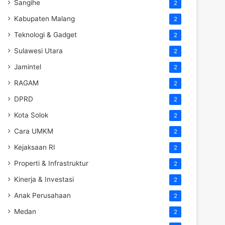
Sangihe
2
Kabupaten Malang
2
Teknologi & Gadget
2
Sulawesi Utara
2
Jamintel
2
RAGAM
2
DPRD
2
Kota Solok
2
Cara UMKM
2
Kejaksaan RI
2
Properti & Infrastruktur
2
Kinerja & Investasi
2
Anak Perusahaan
2
Medan
2