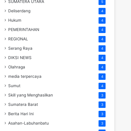
SUMATERA UTARA
5
Deliserdang
4
Hukum
4
PEMERINTAHAN
4
REGIONAL
4
Serang Raya
4
DIKSI NEWS
4
Olahraga
4
media terpercaya
4
Sumut
4
Skill yang Menghasilkan
3
Sumatera Barat
3
Berita Hari Ini
3
Asahan-Labuhanbatu
3