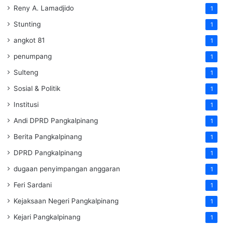
Reny A. Lamadjido
1
Stunting
1
angkot 81
1
penumpang
1
Sulteng
1
Sosial & Politik
1
Institusi
1
Andi DPRD Pangkalpinang
1
Berita Pangkalpinang
1
DPRD Pangkalpinang
1
dugaan penyimpangan anggaran
1
Feri Sardani
1
Kejaksaan Negeri Pangkalpinang
1
Kejari Pangkalpinang
1