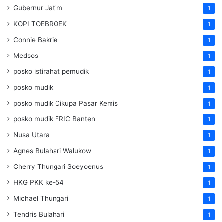
Gubernur Jatim
1
KOPI TOEBROEK
1
Connie Bakrie
1
Medsos
1
posko istirahat pemudik
1
posko mudik
1
posko mudik Cikupa Pasar Kemis
1
posko mudik FRIC Banten
1
Nusa Utara
1
Agnes Bulahari Walukow
1
Cherry Thungari Soeyoenus
1
HKG PKK ke-54
1
Michael Thungari
1
Tendris Bulahari
1