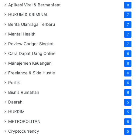
Aplikasi Viral & Bermanfaat
8
HUKUM & KRIMINAL
7
Berita Olahraga Terbaru
7
Mental Health
7
Review Gadget Singkat
7
Cara Dapat Uang Online
6
Manajemen Keuangan
6
Freelance & Side Hustle
6
Politik
6
Bisnis Rumahan
6
Daerah
5
HUKRIM
5
METROPOLITAN
5
Cryptocurrency
5