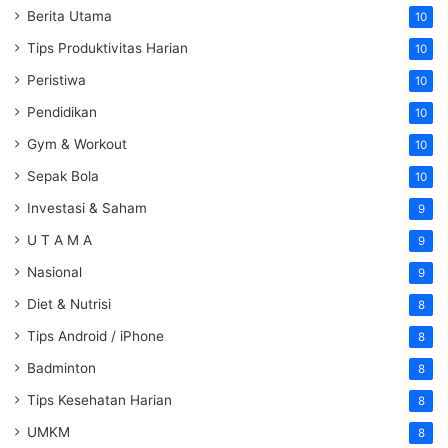
Berita Utama
10
Tips Produktivitas Harian
10
Peristiwa
10
Pendidikan
10
Gym & Workout
10
Sepak Bola
10
Investasi & Saham
9
U T A M A
9
Nasional
9
Diet & Nutrisi
8
Tips Android / iPhone
8
Badminton
8
Tips Kesehatan Harian
8
UMKM
8