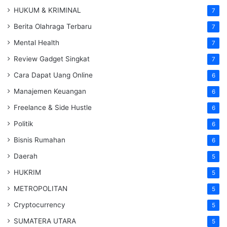
HUKUM & KRIMINAL
7
Berita Olahraga Terbaru
7
Mental Health
7
Review Gadget Singkat
7
Cara Dapat Uang Online
6
Manajemen Keuangan
6
Freelance & Side Hustle
6
Politik
6
Bisnis Rumahan
6
Daerah
5
HUKRIM
5
METROPOLITAN
5
Cryptocurrency
5
SUMATERA UTARA
5