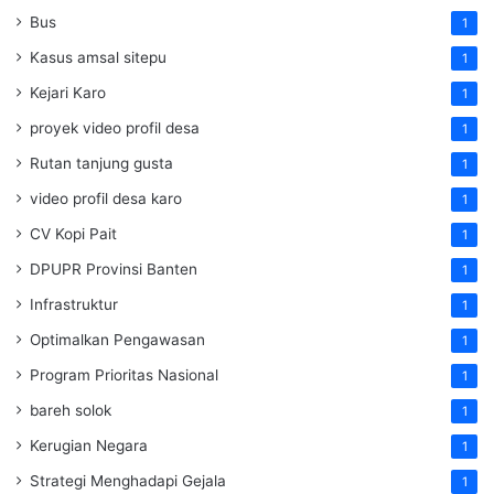
Bus
1
Kasus amsal sitepu
1
Kejari Karo
1
proyek video profil desa
1
Rutan tanjung gusta
1
video profil desa karo
1
CV Kopi Pait
1
DPUPR Provinsi Banten
1
Infrastruktur
1
Optimalkan Pengawasan
1
Program Prioritas Nasional
1
bareh solok
1
Kerugian Negara
1
Strategi Menghadapi Gejala
1