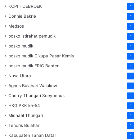
KOPI TOEBROEK
1
Connie Bakrie
1
Medsos
1
posko istirahat pemudik
1
posko mudik
1
posko mudik Cikupa Pasar Kemis
1
posko mudik FRIC Banten
1
Nusa Utara
1
Agnes Bulahari Walukow
1
Cherry Thungari Soeyoenus
1
HKG PKK ke-54
1
Michael Thungari
1
Tendris Bulahari
1
Kabupaten Tanah Datar
1