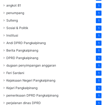
angkot 81
1
penumpang
1
Sulteng
1
Sosial & Politik
1
Institusi
1
Andi DPRD Pangkalpinang
1
Berita Pangkalpinang
1
DPRD Pangkalpinang
1
dugaan penyimpangan anggaran
1
Feri Sardani
1
Kejaksaan Negeri Pangkalpinang
1
Kejari Pangkalpinang
1
pemeriksaan DPRD Pangkalpinang
1
perjalanan dinas DPRD
1