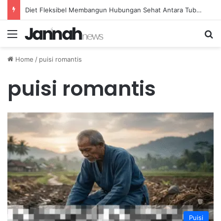
Diet Fleksibel Membangun Hubungan Sehat Antara Tubuh dan Makanan Sehari-hari
Menu
Se
Home
/
puisi romantis
puisi romantis
Puisi