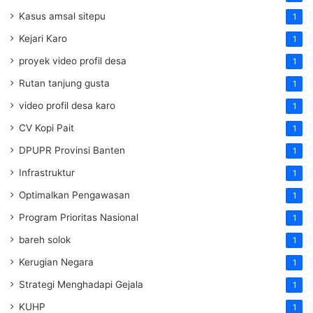
Kasus amsal sitepu
1
Kejari Karo
1
proyek video profil desa
1
Rutan tanjung gusta
1
video profil desa karo
1
CV Kopi Pait
1
DPUPR Provinsi Banten
1
Infrastruktur
1
Optimalkan Pengawasan
1
Program Prioritas Nasional
1
bareh solok
1
Kerugian Negara
1
Strategi Menghadapi Gejala
1
KUHP
1