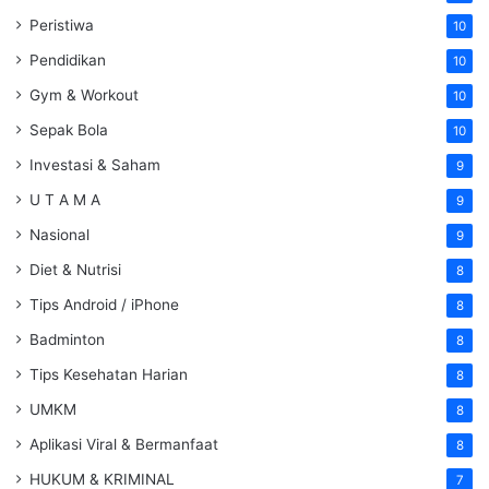
Peristiwa
10
Pendidikan
10
Gym & Workout
10
Sepak Bola
10
Investasi & Saham
9
U T A M A
9
Nasional
9
Diet & Nutrisi
8
Tips Android / iPhone
8
Badminton
8
Tips Kesehatan Harian
8
UMKM
8
Aplikasi Viral & Bermanfaat
8
HUKUM & KRIMINAL
7