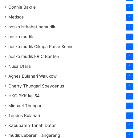
Connie Bakrie
1
Medsos
1
posko istirahat pemudik
1
posko mudik
1
posko mudik Cikupa Pasar Kemis
1
posko mudik FRIC Banten
1
Nusa Utara
1
Agnes Bulahari Walukow
1
Cherry Thungari Soeyoenus
1
HKG PKK ke-54
1
Michael Thungari
1
Tendris Bulahari
1
Kabupaten Tanah Datar
1
mudik Lebaran Tangerang
1