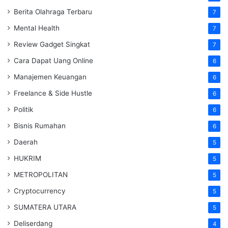
Berita Olahraga Terbaru
7
Mental Health
7
Review Gadget Singkat
7
Cara Dapat Uang Online
6
Manajemen Keuangan
6
Freelance & Side Hustle
6
Politik
6
Bisnis Rumahan
6
Daerah
5
HUKRIM
5
METROPOLITAN
5
Cryptocurrency
5
SUMATERA UTARA
5
Deliserdang
4