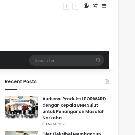
Log In
Random Article
Sidebar
Search
for
Recent Posts
Audiensi Produktif FORWARD
dengan Kepala BNN Sulut
untuk Penanganan Masalah
Narkoba
Mei 14, 2026
Diet Fleksibel Membangun