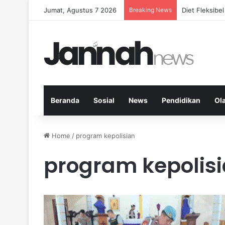
Jumat, Agustus 7 2026
Breaking News
Diet Fleksib
Beranda
Sosial
News
Pendidikan
Ol
Home
/
program kepolisian
program kepolis