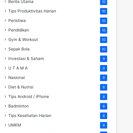
Berita Utama
10
Tips Produktivitas Harian
10
Peristiwa
10
Pendidikan
10
Gym & Workout
10
Sepak Bola
10
Investasi & Saham
9
U T A M A
9
Nasional
9
Diet & Nutrisi
8
Tips Android / iPhone
8
Badminton
8
Tips Kesehatan Harian
8
UMKM
8