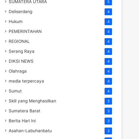
SUMATERA UTARA
5
Deliserdang
4
Hukum
4
PEMERINTAHAN
4
REGIONAL
4
Serang Raya
4
DIKSI NEWS
4
Olahraga
4
media terpercaya
4
Sumut
4
Skill yang Menghasilkan
3
Sumatera Barat
3
Berita Hari Ini
3
Asahan-Labuhanbatu
3