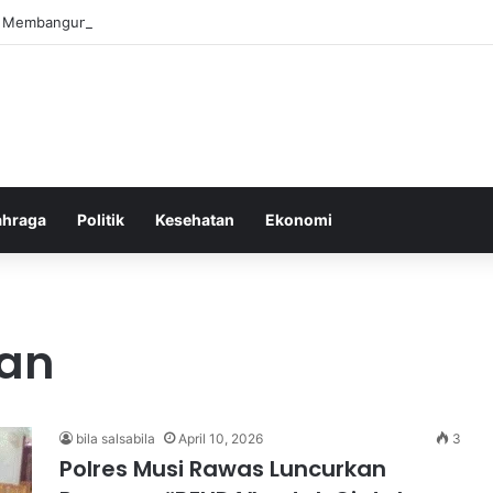
el Membangun Hubungan Sehat Antara Tubuh dan Makanan Sehari-hari
ahraga
Politik
Kesehatan
Ekonomi
ian
bila salsabila
April 10, 2026
3
Polres Musi Rawas Luncurkan