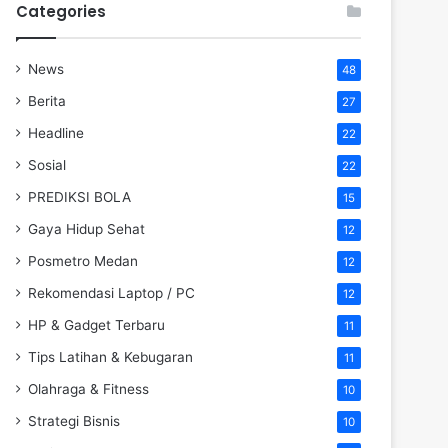
Categories
News
48
Berita
27
Headline
22
Sosial
22
PREDIKSI BOLA
15
Gaya Hidup Sehat
12
Posmetro Medan
12
Rekomendasi Laptop / PC
12
HP & Gadget Terbaru
11
Tips Latihan & Kebugaran
11
Olahraga & Fitness
10
Strategi Bisnis
10