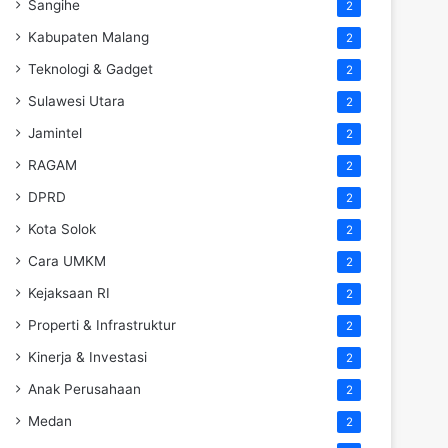
Sangihe
2
Kabupaten Malang
2
Teknologi & Gadget
2
Sulawesi Utara
2
Jamintel
2
RAGAM
2
DPRD
2
Kota Solok
2
Cara UMKM
2
Kejaksaan RI
2
Properti & Infrastruktur
2
Kinerja & Investasi
2
Anak Perusahaan
2
Medan
2