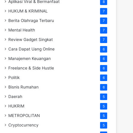
Aplikasi Viral & Bermanfaat
8
HUKUM & KRIMINAL
7
Berita Olahraga Terbaru
7
Mental Health
7
Review Gadget Singkat
7
Cara Dapat Uang Online
6
Manajemen Keuangan
6
Freelance & Side Hustle
6
Politik
6
Bisnis Rumahan
6
Daerah
5
HUKRIM
5
METROPOLITAN
5
Cryptocurrency
5