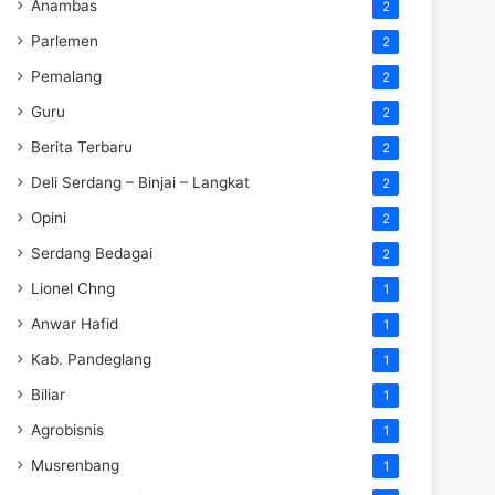
Anambas
2
Parlemen
2
Pemalang
2
Guru
2
Berita Terbaru
2
Deli Serdang – Binjai – Langkat
2
Opini
2
Serdang Bedagai
2
Lionel Chng
1
Anwar Hafid
1
Kab. Pandeglang
1
Biliar
1
Agrobisnis
1
Musrenbang
1