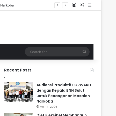
Log In
Random Article
Sidebar
Search
for
Recent Posts
Audiensi Produktif FORWARD
dengan Kepala BNN Sulut
untuk Penanganan Masalah
Narkoba
Mei 14, 2026
Diet Fleksibel Membangun