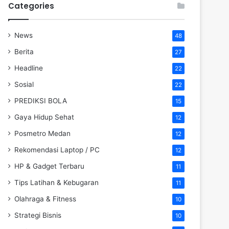
Categories
News
48
Berita
27
Headline
22
Sosial
22
PREDIKSI BOLA
15
Gaya Hidup Sehat
12
Posmetro Medan
12
Rekomendasi Laptop / PC
12
HP & Gadget Terbaru
11
Tips Latihan & Kebugaran
11
Olahraga & Fitness
10
Strategi Bisnis
10