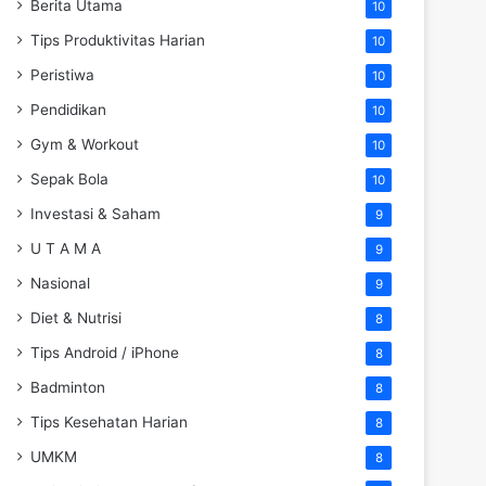
Berita Utama
10
Tips Produktivitas Harian
10
Peristiwa
10
Pendidikan
10
Gym & Workout
10
Sepak Bola
10
Investasi & Saham
9
U T A M A
9
Nasional
9
Diet & Nutrisi
8
Tips Android / iPhone
8
Badminton
8
Tips Kesehatan Harian
8
UMKM
8