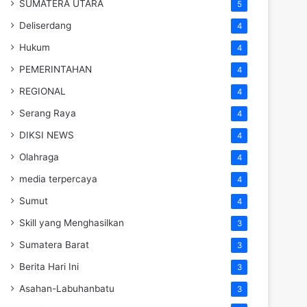
SUMATERA UTARA
5
Deliserdang
4
Hukum
4
PEMERINTAHAN
4
REGIONAL
4
Serang Raya
4
DIKSI NEWS
4
Olahraga
4
media terpercaya
4
Sumut
4
Skill yang Menghasilkan
3
Sumatera Barat
3
Berita Hari Ini
3
Asahan-Labuhanbatu
3