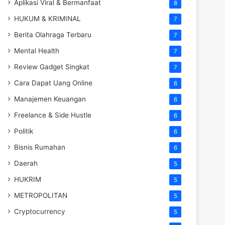
Aplikasi Viral & Bermanfaat
8
HUKUM & KRIMINAL
7
Berita Olahraga Terbaru
7
Mental Health
7
Review Gadget Singkat
7
Cara Dapat Uang Online
6
Manajemen Keuangan
6
Freelance & Side Hustle
6
Politik
6
Bisnis Rumahan
6
Daerah
5
HUKRIM
5
METROPOLITAN
5
Cryptocurrency
5