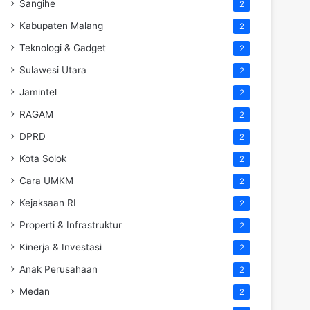
Sangihe
2
Kabupaten Malang
2
Teknologi & Gadget
2
Sulawesi Utara
2
Jamintel
2
RAGAM
2
DPRD
2
Kota Solok
2
Cara UMKM
2
Kejaksaan RI
2
Properti & Infrastruktur
2
Kinerja & Investasi
2
Anak Perusahaan
2
Medan
2