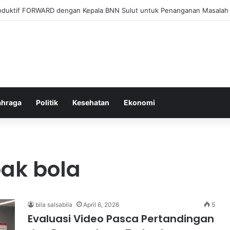
bel Membangun Hubungan Sehat Antara Tubuh dan Makanan Sehari-hari
ahraga
Politik
Kesehatan
Ekonomi
ak bola
bila salsabila
April 6, 2026
5
Evaluasi Video Pasca Pertandingan