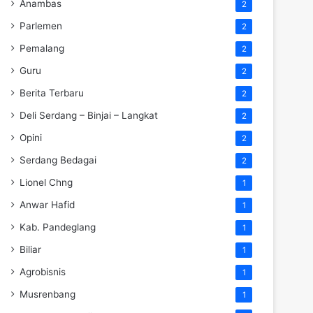
Anambas
2
Parlemen
2
Pemalang
2
Guru
2
Berita Terbaru
2
Deli Serdang – Binjai – Langkat
2
Opini
2
Serdang Bedagai
2
Lionel Chng
1
Anwar Hafid
1
Kab. Pandeglang
1
Biliar
1
Agrobisnis
1
Musrenbang
1