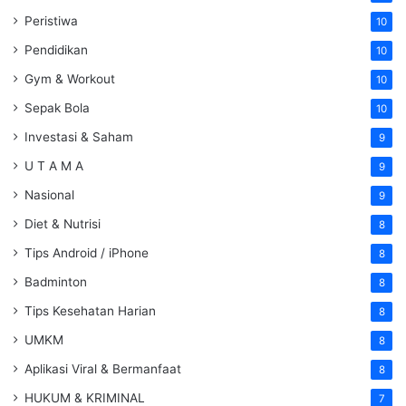
Peristiwa
10
Pendidikan
10
Gym & Workout
10
Sepak Bola
10
Investasi & Saham
9
U T A M A
9
Nasional
9
Diet & Nutrisi
8
Tips Android / iPhone
8
Badminton
8
Tips Kesehatan Harian
8
UMKM
8
Aplikasi Viral & Bermanfaat
8
HUKUM & KRIMINAL
7