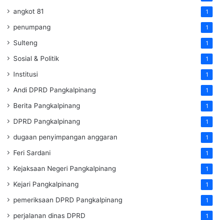
angkot 81
1
penumpang
1
Sulteng
1
Sosial & Politik
1
Institusi
1
Andi DPRD Pangkalpinang
1
Berita Pangkalpinang
1
DPRD Pangkalpinang
1
dugaan penyimpangan anggaran
1
Feri Sardani
1
Kejaksaan Negeri Pangkalpinang
1
Kejari Pangkalpinang
1
pemeriksaan DPRD Pangkalpinang
1
perjalanan dinas DPRD
1