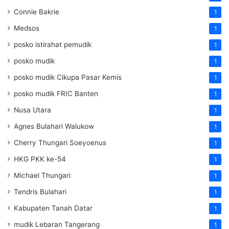
Connie Bakrie
1
Medsos
1
posko istirahat pemudik
1
posko mudik
1
posko mudik Cikupa Pasar Kemis
1
posko mudik FRIC Banten
1
Nusa Utara
1
Agnes Bulahari Walukow
1
Cherry Thungari Soeyoenus
1
HKG PKK ke-54
1
Michael Thungari
1
Tendris Bulahari
1
Kabupaten Tanah Datar
1
mudik Lebaran Tangerang
1