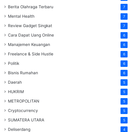
Berita Olahraga Terbaru
7
Mental Health
7
Review Gadget Singkat
7
Cara Dapat Uang Online
6
Manajemen Keuangan
6
Freelance & Side Hustle
6
Politik
6
Bisnis Rumahan
6
Daerah
5
HUKRIM
5
METROPOLITAN
5
Cryptocurrency
5
SUMATERA UTARA
5
Deliserdang
4