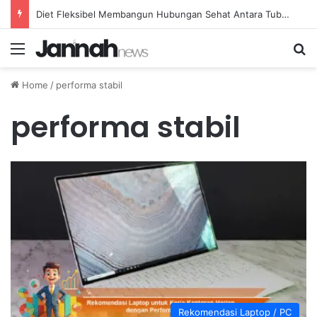
Diet Fleksibel Membangun Hubungan Sehat Antara Tubuh dan Makanan Sehari-hari
Menu
Se
Home
/
performa stabil
performa stabil
Rekomendasi Laptop / PC