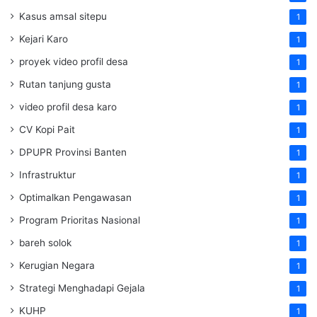
Kasus amsal sitepu
1
Kejari Karo
1
proyek video profil desa
1
Rutan tanjung gusta
1
video profil desa karo
1
CV Kopi Pait
1
DPUPR Provinsi Banten
1
Infrastruktur
1
Optimalkan Pengawasan
1
Program Prioritas Nasional
1
bareh solok
1
Kerugian Negara
1
Strategi Menghadapi Gejala
1
KUHP
1