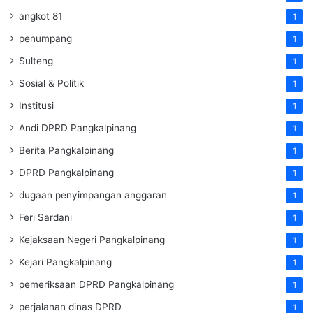
angkot 81
1
penumpang
1
Sulteng
1
Sosial & Politik
1
Institusi
1
Andi DPRD Pangkalpinang
1
Berita Pangkalpinang
1
DPRD Pangkalpinang
1
dugaan penyimpangan anggaran
1
Feri Sardani
1
Kejaksaan Negeri Pangkalpinang
1
Kejari Pangkalpinang
1
pemeriksaan DPRD Pangkalpinang
1
perjalanan dinas DPRD
1