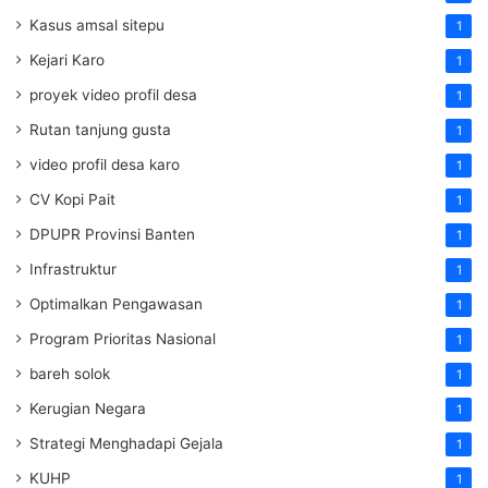
Kasus amsal sitepu
1
Kejari Karo
1
proyek video profil desa
1
Rutan tanjung gusta
1
video profil desa karo
1
CV Kopi Pait
1
DPUPR Provinsi Banten
1
Infrastruktur
1
Optimalkan Pengawasan
1
Program Prioritas Nasional
1
bareh solok
1
Kerugian Negara
1
Strategi Menghadapi Gejala
1
KUHP
1