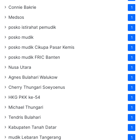
Connie Bakrie
1
Medsos
1
posko istirahat pemudik
1
posko mudik
1
posko mudik Cikupa Pasar Kemis
1
posko mudik FRIC Banten
1
Nusa Utara
1
Agnes Bulahari Walukow
1
Cherry Thungari Soeyoenus
1
HKG PKK ke-54
1
Michael Thungari
1
Tendris Bulahari
1
Kabupaten Tanah Datar
1
mudik Lebaran Tangerang
1