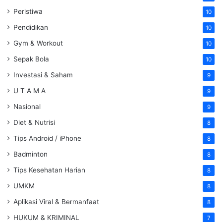
Peristiwa
10
Pendidikan
10
Gym & Workout
10
Sepak Bola
10
Investasi & Saham
9
U T A M A
9
Nasional
9
Diet & Nutrisi
8
Tips Android / iPhone
8
Badminton
8
Tips Kesehatan Harian
8
UMKM
8
Aplikasi Viral & Bermanfaat
8
HUKUM & KRIMINAL
7