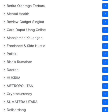
Berita Olahraga Terbaru
7
Mental Health
7
Review Gadget Singkat
7
Cara Dapat Uang Online
6
Manajemen Keuangan
6
Freelance & Side Hustle
6
Politik
6
Bisnis Rumahan
6
Daerah
5
HUKRIM
5
METROPOLITAN
5
Cryptocurrency
5
SUMATERA UTARA
5
Deliserdang
4