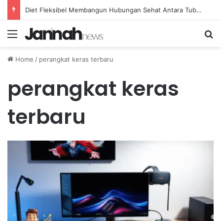
Diet Fleksibel Membangun Hubungan Sehat Antara Tubuh dan Makanan Sehari-hari
Menu
Se
Home
/
perangkat keras terbaru
perangkat keras
terbaru