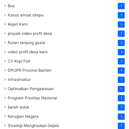
Bus
1
Kasus amsal sitepu
1
Kejari Karo
1
proyek video profil desa
1
Rutan tanjung gusta
1
video profil desa karo
1
CV Kopi Pait
1
DPUPR Provinsi Banten
1
Infrastruktur
1
Optimalkan Pengawasan
1
Program Prioritas Nasional
1
bareh solok
1
Kerugian Negara
1
Strategi Menghadapi Gejala
1