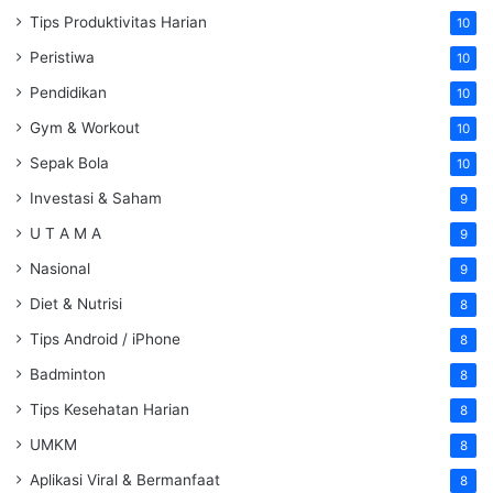
Tips Produktivitas Harian
10
Peristiwa
10
Pendidikan
10
Gym & Workout
10
Sepak Bola
10
Investasi & Saham
9
U T A M A
9
Nasional
9
Diet & Nutrisi
8
Tips Android / iPhone
8
Badminton
8
Tips Kesehatan Harian
8
UMKM
8
Aplikasi Viral & Bermanfaat
8