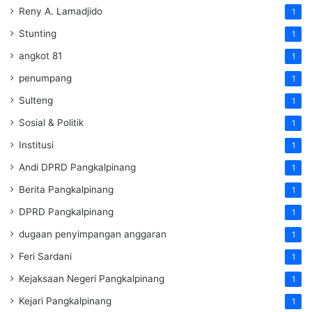
Reny A. Lamadjido
1
Stunting
1
angkot 81
1
penumpang
1
Sulteng
1
Sosial & Politik
1
Institusi
1
Andi DPRD Pangkalpinang
1
Berita Pangkalpinang
1
DPRD Pangkalpinang
1
dugaan penyimpangan anggaran
1
Feri Sardani
1
Kejaksaan Negeri Pangkalpinang
1
Kejari Pangkalpinang
1