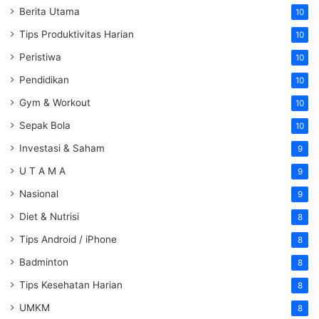
Berita Utama
10
Tips Produktivitas Harian
10
Peristiwa
10
Pendidikan
10
Gym & Workout
10
Sepak Bola
10
Investasi & Saham
9
U T A M A
9
Nasional
9
Diet & Nutrisi
8
Tips Android / iPhone
8
Badminton
8
Tips Kesehatan Harian
8
UMKM
8