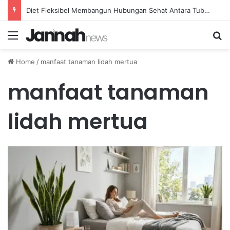
Diet Fleksibel Membangun Hubungan Sehat Antara Tubuh dan Makanan Sehari-hari
Menu
Se
Home
/
manfaat tanaman lidah mertua
manfaat tanaman
lidah mertua