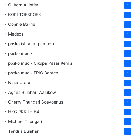
Gubernur Jatim
1
KOPI TOEBROEK
1
Connie Bakrie
1
Medsos
1
posko istirahat pemudik
1
posko mudik
1
posko mudik Cikupa Pasar Kemis
1
posko mudik FRIC Banten
1
Nusa Utara
1
Agnes Bulahari Walukow
1
Cherry Thungari Soeyoenus
1
HKG PKK ke-54
1
Michael Thungari
1
Tendris Bulahari
1