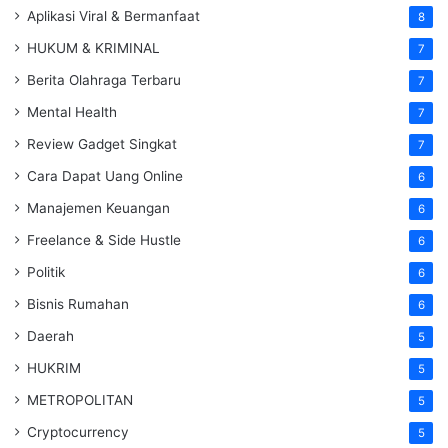
Aplikasi Viral & Bermanfaat
8
HUKUM & KRIMINAL
7
Berita Olahraga Terbaru
7
Mental Health
7
Review Gadget Singkat
7
Cara Dapat Uang Online
6
Manajemen Keuangan
6
Freelance & Side Hustle
6
Politik
6
Bisnis Rumahan
6
Daerah
5
HUKRIM
5
METROPOLITAN
5
Cryptocurrency
5