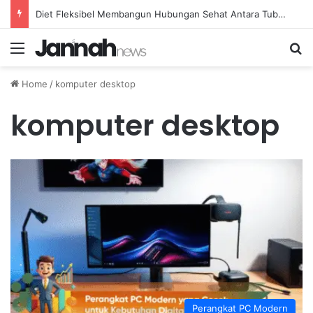
Diet Fleksibel Membangun Hubungan Sehat Antara Tubuh dan Makanan Sehari-hari
Menu
Se
Home
/
komputer desktop
komputer desktop
Perangkat PC Modern