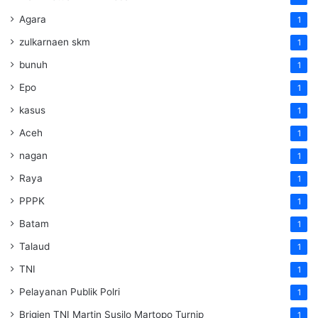
Agara
1
zulkarnaen skm
1
bunuh
1
Epo
1
kasus
1
Aceh
1
nagan
1
Raya
1
PPPK
1
Batam
1
Talaud
1
TNI
1
Pelayanan Publik Polri
1
Brigjen TNI Martin Susilo Martopo Turnip
1