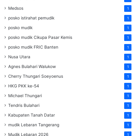
Medsos
1
posko istirahat pemudik
1
posko mudik
1
posko mudik Cikupa Pasar Kemis
1
posko mudik FRIC Banten
1
Nusa Utara
1
Agnes Bulahari Walukow
1
Cherry Thungari Soeyoenus
1
HKG PKK ke-54
1
Michael Thungari
1
Tendris Bulahari
1
Kabupaten Tanah Datar
1
mudik Lebaran Tangerang
1
Mudik Lebaran 2026
1