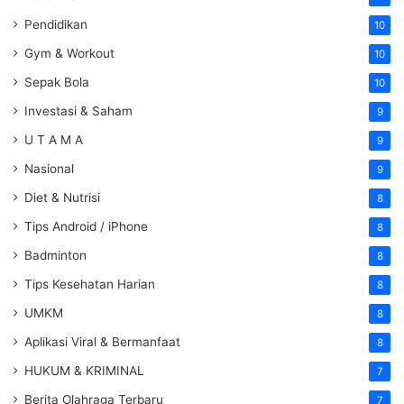
Pendidikan
10
Gym & Workout
10
Sepak Bola
10
Investasi & Saham
9
U T A M A
9
Nasional
9
Diet & Nutrisi
8
Tips Android / iPhone
8
Badminton
8
Tips Kesehatan Harian
8
UMKM
8
Aplikasi Viral & Bermanfaat
8
HUKUM & KRIMINAL
7
Berita Olahraga Terbaru
7