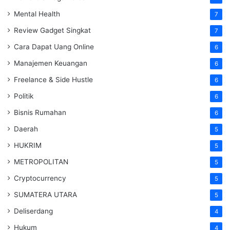
Mental Health
7
Review Gadget Singkat
7
Cara Dapat Uang Online
6
Manajemen Keuangan
6
Freelance & Side Hustle
6
Politik
6
Bisnis Rumahan
6
Daerah
5
HUKRIM
5
METROPOLITAN
5
Cryptocurrency
5
SUMATERA UTARA
5
Deliserdang
4
Hukum
4