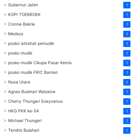
Gubernur Jatim
1
KOPI TOEBROEK
1
Connie Bakrie
1
Medsos
1
posko istirahat pemudik
1
posko mudik
1
posko mudik Cikupa Pasar Kemis
1
posko mudik FRIC Banten
1
Nusa Utara
1
Agnes Bulahari Walukow
1
Cherry Thungari Soeyoenus
1
HKG PKK ke-54
1
Michael Thungari
1
Tendris Bulahari
1