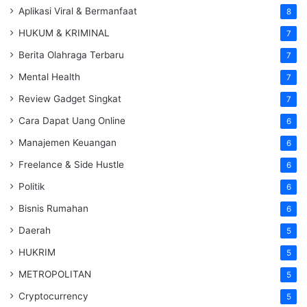
Aplikasi Viral & Bermanfaat
8
HUKUM & KRIMINAL
7
Berita Olahraga Terbaru
7
Mental Health
7
Review Gadget Singkat
7
Cara Dapat Uang Online
6
Manajemen Keuangan
6
Freelance & Side Hustle
6
Politik
6
Bisnis Rumahan
6
Daerah
5
HUKRIM
5
METROPOLITAN
5
Cryptocurrency
5