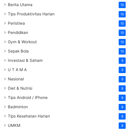
Berita Utama
10
Tips Produktivitas Harian
10
Peristiwa
10
Pendidikan
10
Gym & Workout
10
Sepak Bola
10
Investasi & Saham
9
U T A M A
9
Nasional
9
Diet & Nutrisi
8
Tips Android / iPhone
8
Badminton
8
Tips Kesehatan Harian
8
UMKM
8