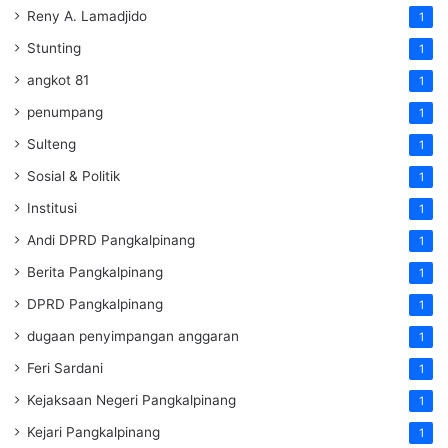
Reny A. Lamadjido
1
Stunting
1
angkot 81
1
penumpang
1
Sulteng
1
Sosial & Politik
1
Institusi
1
Andi DPRD Pangkalpinang
1
Berita Pangkalpinang
1
DPRD Pangkalpinang
1
dugaan penyimpangan anggaran
1
Feri Sardani
1
Kejaksaan Negeri Pangkalpinang
1
Kejari Pangkalpinang
1