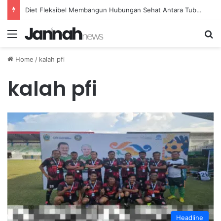
Diet Fleksibel Membangun Hubungan Sehat Antara Tubuh dan Makanan Sehari-hari
Menu
Se
Home
/
kalah pfi
kalah pfi
Headline