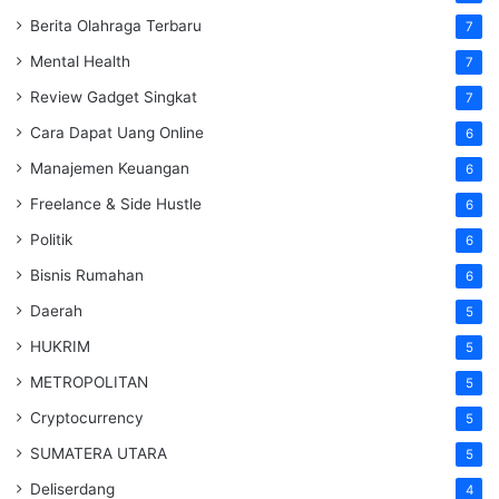
Berita Olahraga Terbaru
7
Mental Health
7
Review Gadget Singkat
7
Cara Dapat Uang Online
6
Manajemen Keuangan
6
Freelance & Side Hustle
6
Politik
6
Bisnis Rumahan
6
Daerah
5
HUKRIM
5
METROPOLITAN
5
Cryptocurrency
5
SUMATERA UTARA
5
Deliserdang
4