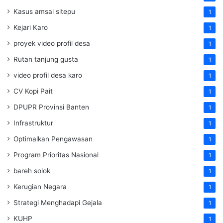
Kasus amsal sitepu
1
Kejari Karo
1
proyek video profil desa
1
Rutan tanjung gusta
1
video profil desa karo
1
CV Kopi Pait
1
DPUPR Provinsi Banten
1
Infrastruktur
1
Optimalkan Pengawasan
1
Program Prioritas Nasional
1
bareh solok
1
Kerugian Negara
1
Strategi Menghadapi Gejala
1
KUHP
1