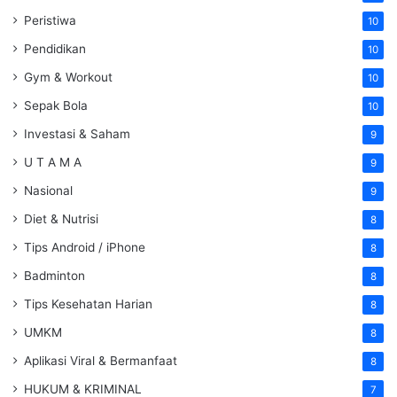
Peristiwa
10
Pendidikan
10
Gym & Workout
10
Sepak Bola
10
Investasi & Saham
9
U T A M A
9
Nasional
9
Diet & Nutrisi
8
Tips Android / iPhone
8
Badminton
8
Tips Kesehatan Harian
8
UMKM
8
Aplikasi Viral & Bermanfaat
8
HUKUM & KRIMINAL
7