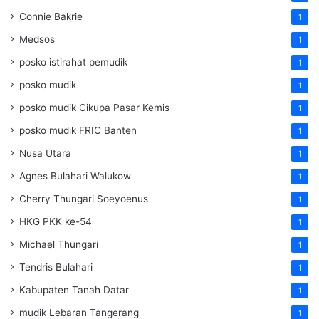
Connie Bakrie
1
Medsos
1
posko istirahat pemudik
1
posko mudik
1
posko mudik Cikupa Pasar Kemis
1
posko mudik FRIC Banten
1
Nusa Utara
1
Agnes Bulahari Walukow
1
Cherry Thungari Soeyoenus
1
HKG PKK ke-54
1
Michael Thungari
1
Tendris Bulahari
1
Kabupaten Tanah Datar
1
mudik Lebaran Tangerang
1