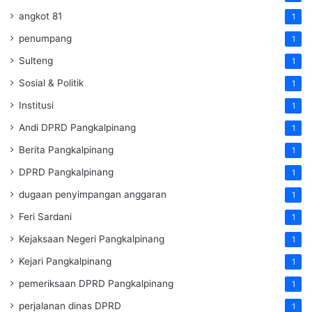
angkot 81
1
penumpang
1
Sulteng
1
Sosial & Politik
1
Institusi
1
Andi DPRD Pangkalpinang
1
Berita Pangkalpinang
1
DPRD Pangkalpinang
1
dugaan penyimpangan anggaran
1
Feri Sardani
1
Kejaksaan Negeri Pangkalpinang
1
Kejari Pangkalpinang
1
pemeriksaan DPRD Pangkalpinang
1
perjalanan dinas DPRD
1