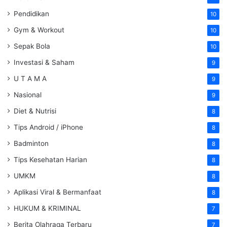
Pendidikan
10
Gym & Workout
10
Sepak Bola
10
Investasi & Saham
9
U T A M A
9
Nasional
9
Diet & Nutrisi
8
Tips Android / iPhone
8
Badminton
8
Tips Kesehatan Harian
8
UMKM
8
Aplikasi Viral & Bermanfaat
8
HUKUM & KRIMINAL
7
Berita Olahraga Terbaru
7