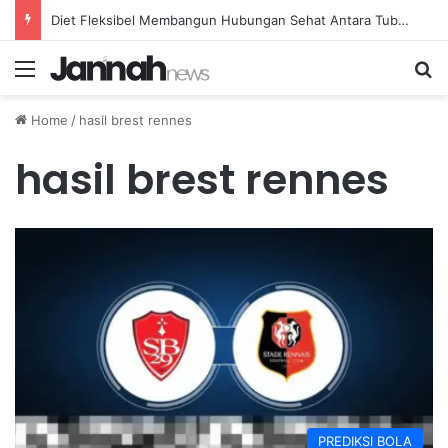
Teknik Efektif Menurunkan Demam Ringan pada Anak Secara Alami di Rumah
Menu
Se
Home
/
hasil brest rennes
hasil brest rennes
PREDIKSI BOLA