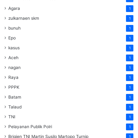
Agara
1
zulkarnaen skm
1
bunuh
1
Epo
1
kasus
1
Aceh
1
nagan
1
Raya
1
PPPK
1
Batam
1
Talaud
1
TNI
1
Pelayanan Publik Polri
1
Brigjen TNI Martin Susilo Martopo Turnip
1