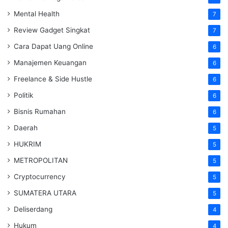
Mental Health
7
Review Gadget Singkat
7
Cara Dapat Uang Online
6
Manajemen Keuangan
6
Freelance & Side Hustle
6
Politik
6
Bisnis Rumahan
6
Daerah
5
HUKRIM
5
METROPOLITAN
5
Cryptocurrency
5
SUMATERA UTARA
5
Deliserdang
4
Hukum
4