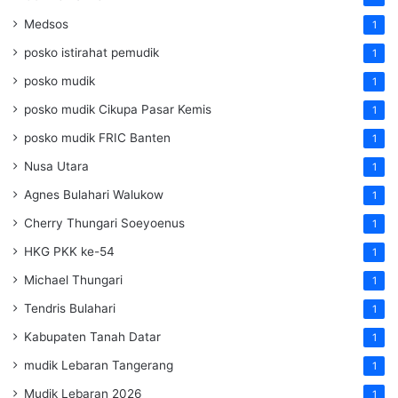
Medsos
1
posko istirahat pemudik
1
posko mudik
1
posko mudik Cikupa Pasar Kemis
1
posko mudik FRIC Banten
1
Nusa Utara
1
Agnes Bulahari Walukow
1
Cherry Thungari Soeyoenus
1
HKG PKK ke-54
1
Michael Thungari
1
Tendris Bulahari
1
Kabupaten Tanah Datar
1
mudik Lebaran Tangerang
1
Mudik Lebaran 2026
1