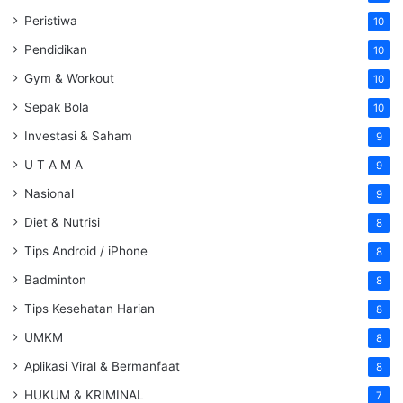
Peristiwa
10
Pendidikan
10
Gym & Workout
10
Sepak Bola
10
Investasi & Saham
9
U T A M A
9
Nasional
9
Diet & Nutrisi
8
Tips Android / iPhone
8
Badminton
8
Tips Kesehatan Harian
8
UMKM
8
Aplikasi Viral & Bermanfaat
8
HUKUM & KRIMINAL
7