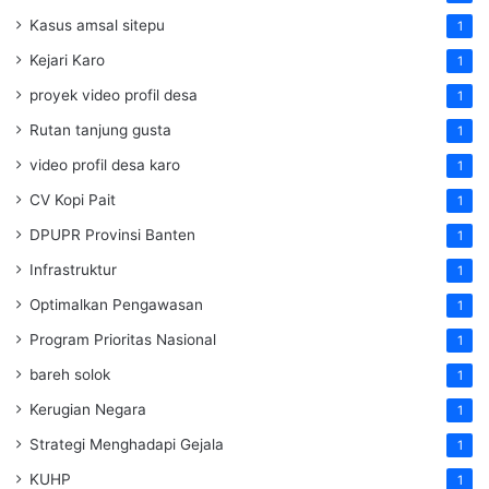
Kasus amsal sitepu
1
Kejari Karo
1
proyek video profil desa
1
Rutan tanjung gusta
1
video profil desa karo
1
CV Kopi Pait
1
DPUPR Provinsi Banten
1
Infrastruktur
1
Optimalkan Pengawasan
1
Program Prioritas Nasional
1
bareh solok
1
Kerugian Negara
1
Strategi Menghadapi Gejala
1
KUHP
1