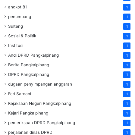
angkot 81
1
penumpang
1
Sulteng
1
Sosial & Politik
1
Institusi
1
Andi DPRD Pangkalpinang
1
Berita Pangkalpinang
1
DPRD Pangkalpinang
1
dugaan penyimpangan anggaran
1
Feri Sardani
1
Kejaksaan Negeri Pangkalpinang
1
Kejari Pangkalpinang
1
pemeriksaan DPRD Pangkalpinang
1
perjalanan dinas DPRD
1