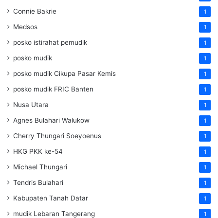
Connie Bakrie
1
Medsos
1
posko istirahat pemudik
1
posko mudik
1
posko mudik Cikupa Pasar Kemis
1
posko mudik FRIC Banten
1
Nusa Utara
1
Agnes Bulahari Walukow
1
Cherry Thungari Soeyoenus
1
HKG PKK ke-54
1
Michael Thungari
1
Tendris Bulahari
1
Kabupaten Tanah Datar
1
mudik Lebaran Tangerang
1