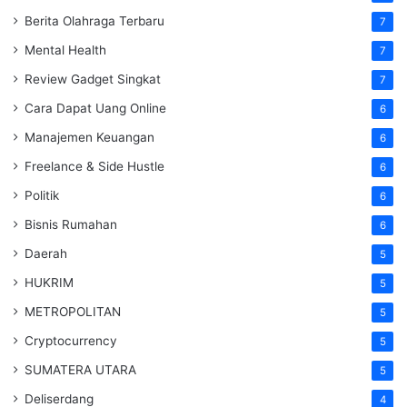
Berita Olahraga Terbaru
7
Mental Health
7
Review Gadget Singkat
7
Cara Dapat Uang Online
6
Manajemen Keuangan
6
Freelance & Side Hustle
6
Politik
6
Bisnis Rumahan
6
Daerah
5
HUKRIM
5
METROPOLITAN
5
Cryptocurrency
5
SUMATERA UTARA
5
Deliserdang
4