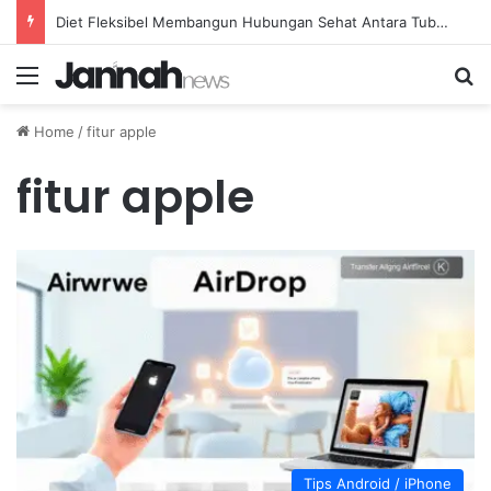
Diet Fleksibel Membangun Hubungan Sehat Antara Tubuh dan Makanan Sehari-hari
Menu
Se
Home
/
fitur apple
fitur apple
Tips Android / iPhone