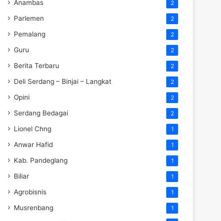
Anambas
2
Parlemen
2
Pemalang
2
Guru
2
Berita Terbaru
2
Deli Serdang – Binjai – Langkat
2
Opini
2
Serdang Bedagai
2
Lionel Chng
1
Anwar Hafid
1
Kab. Pandeglang
1
Biliar
1
Agrobisnis
1
Musrenbang
1