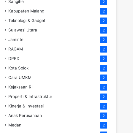
Sangihe
2
Kabupaten Malang
2
Teknologi & Gadget
2
Sulawesi Utara
2
Jamintel
2
RAGAM
2
DPRD
2
Kota Solok
2
Cara UMKM
2
Kejaksaan RI
2
Properti & Infrastruktur
2
Kinerja & Investasi
2
Anak Perusahaan
2
Medan
2