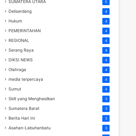
SUMATERA UTARA
5
Deliserdang
4
Hukum
4
PEMERINTAHAN
4
REGIONAL
4
Serang Raya
4
DIKSI NEWS
4
Olahraga
4
media terpercaya
4
Sumut
4
Skill yang Menghasilkan
3
Sumatera Barat
3
Berita Hari Ini
3
Asahan-Labuhanbatu
3