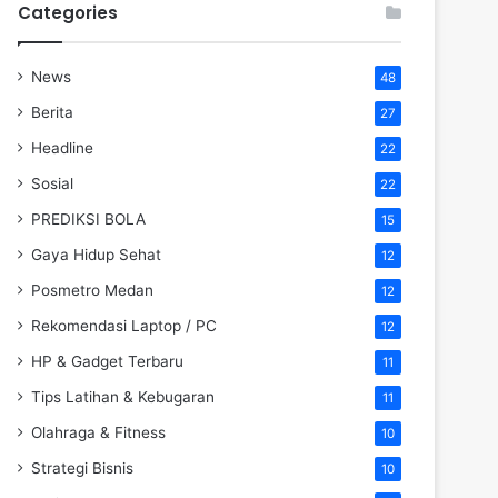
Categories
News
48
Berita
27
Headline
22
Sosial
22
PREDIKSI BOLA
15
Gaya Hidup Sehat
12
Posmetro Medan
12
Rekomendasi Laptop / PC
12
HP & Gadget Terbaru
11
Tips Latihan & Kebugaran
11
Olahraga & Fitness
10
Strategi Bisnis
10