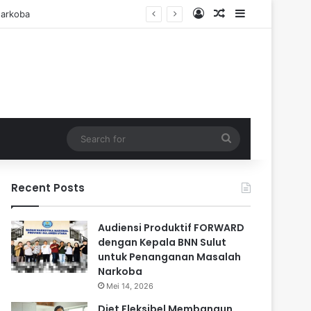
Log In
Random Article
Sidebar
Search
for
Recent Posts
Audiensi Produktif FORWARD
dengan Kepala BNN Sulut
untuk Penanganan Masalah
Narkoba
Mei 14, 2026
Diet Fleksibel Membangun