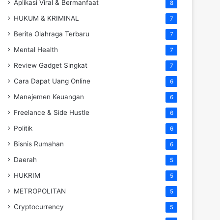
Aplikasi Viral & Bermanfaat
8
HUKUM & KRIMINAL
7
Berita Olahraga Terbaru
7
Mental Health
7
Review Gadget Singkat
7
Cara Dapat Uang Online
6
Manajemen Keuangan
6
Freelance & Side Hustle
6
Politik
6
Bisnis Rumahan
6
Daerah
5
HUKRIM
5
METROPOLITAN
5
Cryptocurrency
5