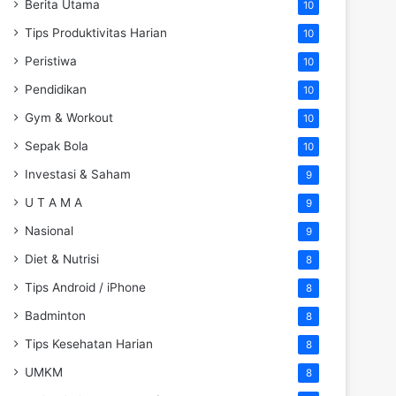
Berita Utama
10
Tips Produktivitas Harian
10
Peristiwa
10
Pendidikan
10
Gym & Workout
10
Sepak Bola
10
Investasi & Saham
9
U T A M A
9
Nasional
9
Diet & Nutrisi
8
Tips Android / iPhone
8
Badminton
8
Tips Kesehatan Harian
8
UMKM
8