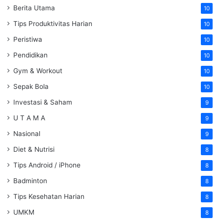
Berita Utama
10
Tips Produktivitas Harian
10
Peristiwa
10
Pendidikan
10
Gym & Workout
10
Sepak Bola
10
Investasi & Saham
9
U T A M A
9
Nasional
9
Diet & Nutrisi
8
Tips Android / iPhone
8
Badminton
8
Tips Kesehatan Harian
8
UMKM
8