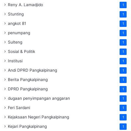
Reny A. Lamadjido
1
Stunting
1
angkot 81
1
penumpang
1
Sulteng
1
Sosial & Politik
1
Institusi
1
Andi DPRD Pangkalpinang
1
Berita Pangkalpinang
1
DPRD Pangkalpinang
1
dugaan penyimpangan anggaran
1
Feri Sardani
1
Kejaksaan Negeri Pangkalpinang
1
Kejari Pangkalpinang
1