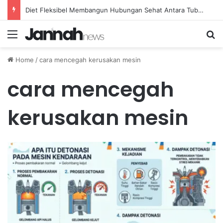
Diet Fleksibel Membangun Hubungan Sehat Antara Tubuh dan Makanan Sehari-hari
Menu
Se
Home
/
cara mencegah kerusakan mesin
cara mencegah
kerusakan mesin