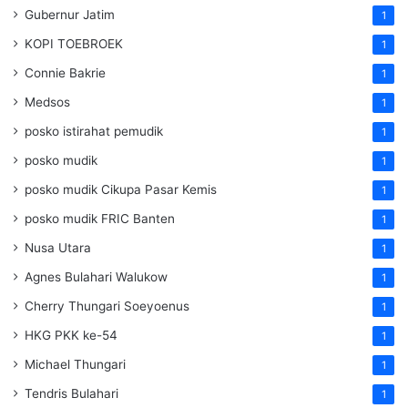
Gubernur Jatim
1
KOPI TOEBROEK
1
Connie Bakrie
1
Medsos
1
posko istirahat pemudik
1
posko mudik
1
posko mudik Cikupa Pasar Kemis
1
posko mudik FRIC Banten
1
Nusa Utara
1
Agnes Bulahari Walukow
1
Cherry Thungari Soeyoenus
1
HKG PKK ke-54
1
Michael Thungari
1
Tendris Bulahari
1