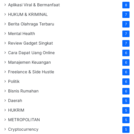
Aplikasi Viral & Bermanfaat
8
HUKUM & KRIMINAL
7
Berita Olahraga Terbaru
7
Mental Health
7
Review Gadget Singkat
7
Cara Dapat Uang Online
6
Manajemen Keuangan
6
Freelance & Side Hustle
6
Politik
6
Bisnis Rumahan
6
Daerah
5
HUKRIM
5
METROPOLITAN
5
Cryptocurrency
5