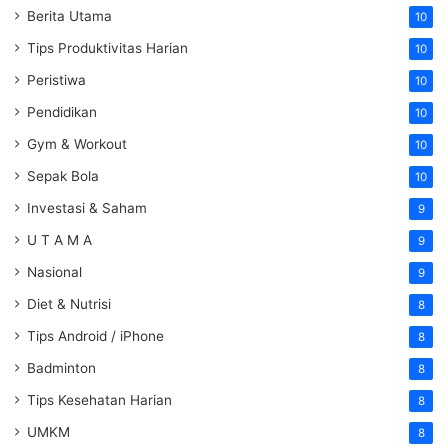
Berita Utama
10
Tips Produktivitas Harian
10
Peristiwa
10
Pendidikan
10
Gym & Workout
10
Sepak Bola
10
Investasi & Saham
9
U T A M A
9
Nasional
9
Diet & Nutrisi
8
Tips Android / iPhone
8
Badminton
8
Tips Kesehatan Harian
8
UMKM
8