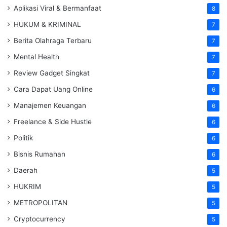
Aplikasi Viral & Bermanfaat
8
HUKUM & KRIMINAL
7
Berita Olahraga Terbaru
7
Mental Health
7
Review Gadget Singkat
7
Cara Dapat Uang Online
6
Manajemen Keuangan
6
Freelance & Side Hustle
6
Politik
6
Bisnis Rumahan
6
Daerah
5
HUKRIM
5
METROPOLITAN
5
Cryptocurrency
5