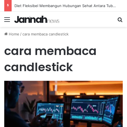
Diet Fleksibel Membangun Hubungan Sehat Antara Tubuh dan Makanan Sehari-hari
Menu
Se
Home
/
cara membaca candlestick
cara membaca
candlestick