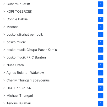
Gubernur Jatim
1
KOPI TOEBROEK
1
Connie Bakrie
1
Medsos
1
posko istirahat pemudik
1
posko mudik
1
posko mudik Cikupa Pasar Kemis
1
posko mudik FRIC Banten
1
Nusa Utara
1
Agnes Bulahari Walukow
1
Cherry Thungari Soeyoenus
1
HKG PKK ke-54
1
Michael Thungari
1
Tendris Bulahari
1