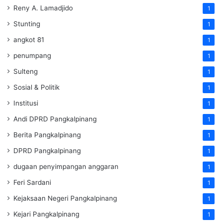
Reny A. Lamadjido
1
Stunting
1
angkot 81
1
penumpang
1
Sulteng
1
Sosial & Politik
1
Institusi
1
Andi DPRD Pangkalpinang
1
Berita Pangkalpinang
1
DPRD Pangkalpinang
1
dugaan penyimpangan anggaran
1
Feri Sardani
1
Kejaksaan Negeri Pangkalpinang
1
Kejari Pangkalpinang
1